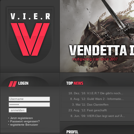
18. Dez. '16:
V.I.E.R.? Die gibt's noch...
8. Aug. '12:
Guild Wars 2 - Informatio...
3. Mai '11:
Das Clantreffen
23. Aug. '12:
Fast geschafft
8. Jun. '09:
VIER-Clan legt wert auf Ä...
•
Jetzt registrieren
•
Passwort vergessen?
•
registrierte Benutzer