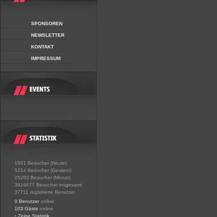
SPONSOREN
NEWSLETTER
KONTAKT
IMPRESSUM
1501 Besucher (Heute)
5214 Besucher (Gestern)
25203 Besucher (Monat)
3919677 Besucher insgesamt
37711 registrierte Benutzer
0 Benutzer
online
103 Gäste
online
•
Zeige Statistik