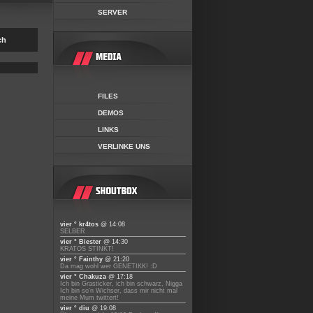
SERVER
ch
FILES
DEMOS
LINKS
VERLINKE UNS
vier ° kr4tos
@ 14:08
SELBER
vier ° Biester
@ 14:30
KRATOS STINKT!
vier ° Fainthy
@ 21:20
Da mag wohl wer GENETIKK! :D
vier ° Chakuza
@ 17:18
Ich bin Grasticker, ich bin schwarz, Nigga
Ich bin so'n Wichser, dass mir nicht mal
meine Mum twittert!
vier ° diu
@ 19:08