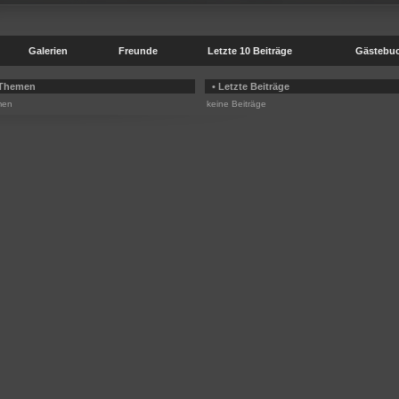
Galerien
Freunde
Letzte 10 Beiträge
Gästebu
 Themen
• Letzte Beiträge
men
keine Beiträge