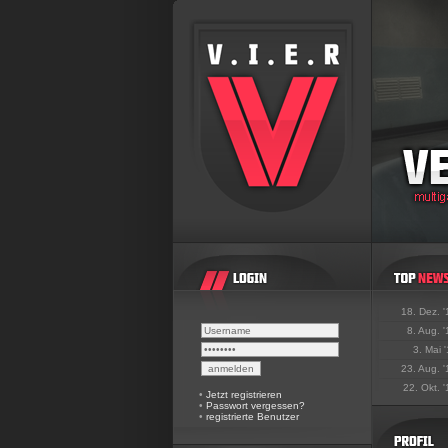
18. Dez. 
8. Aug. 
3. Mai 
23. Aug. 
22. Okt. 
•
Jetzt registrieren
•
Passwort vergessen?
•
registrierte Benutzer