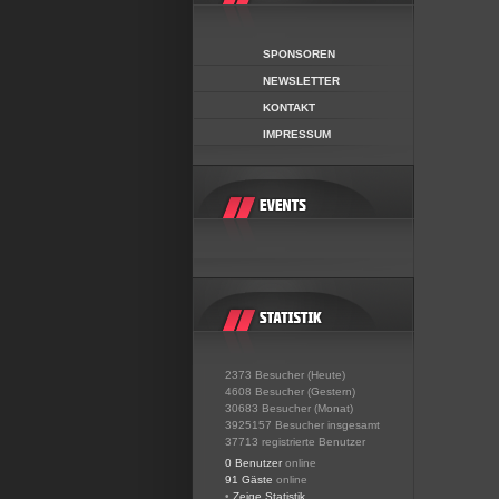
SPONSOREN
NEWSLETTER
KONTAKT
IMPRESSUM
2373 Besucher (Heute)
4608 Besucher (Gestern)
30683 Besucher (Monat)
3925157 Besucher insgesamt
37713 registrierte Benutzer
0 Benutzer
online
91 Gäste
online
•
Zeige Statistik