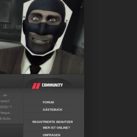
-df-
trick17
FORUM
=[GS]= ?
GÄSTEBUCH
Negus
E-SuSu
REGISTRIERTE BENUTZER
WER IST ONLINE?
UMFRAGEN