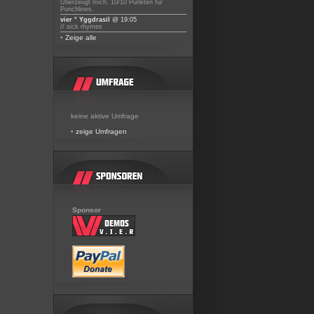
Überzeugt mich, 10/10 Punkten für
Punchlines.
vier ° Yggdrasil
@ 19:05
// sick rhymes
•
Zeige alle
keine aktive Umfrage
•
zeige Umfragen
Sponsor