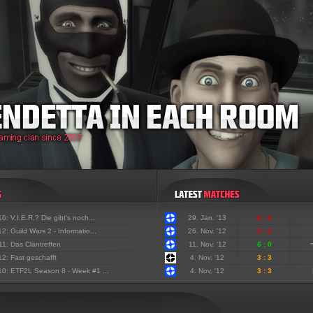
'16:
V.I.E.R.? Die gibt's noch...
29. Jan. '13
0 : 6
'12:
Guild Wars 2 - Informatio...
26. Nov. '12
0 : 3
'11:
Das Clantreffen
11. Nov. '12
6 : 0
'12:
Fast geschafft
4. Nov. '12
3 : 3
'10:
ETF2L Season 8 - Week #1 ...
4. Nov. '12
3 : 3