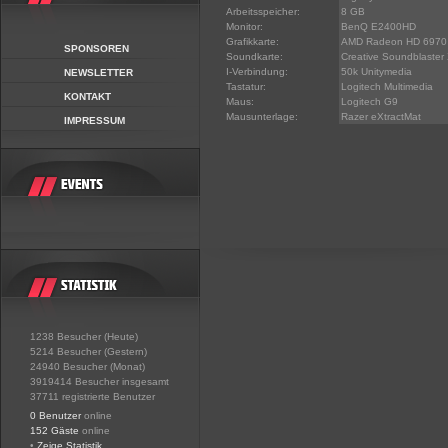
Arbeitsspeicher:
8 GB
Monitor:
BenQ E2400HD
Grafikkarte:
AMD Radeon HD 6970
SPONSOREN
Soundkarte:
Creative Soundblaster 
I-Verbindung:
50k Unitymedia
NEWSLETTER
Tastatur:
Logitech Multimedia
KONTAKT
Maus:
Logitech G9
Mausunterlage:
Razer eXtractMat
IMPRESSUM
1238 Besucher (Heute)
5214 Besucher (Gestern)
24940 Besucher (Monat)
3919414 Besucher insgesamt
37711 registrierte Benutzer
0 Benutzer
online
152 Gäste
online
•
Zeige Statistik