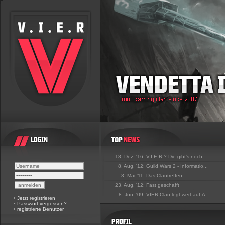
18. Dez. '16:
V.I.E.R.? Die gibt's noch...
8. Aug. '12:
Guild Wars 2 - Informatio...
3. Mai '11:
Das Clantreffen
23. Aug. '12:
Fast geschafft
8. Jun. '09:
VIER-Clan legt wert auf Ä...
•
Jetzt registrieren
•
Passwort vergessen?
•
registrierte Benutzer