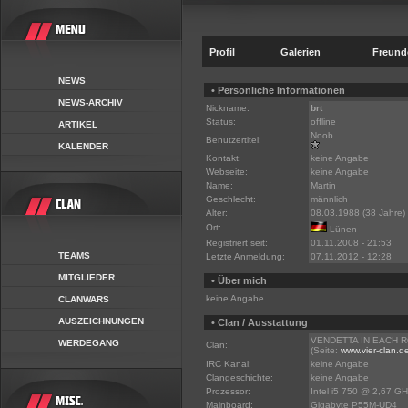
Profil
Galerien
Freund
NEWS
• Persönliche Informationen
NEWS-ARCHIV
Nickname:
brt
Status:
offline
ARTIKEL
Noob
Benutzertitel:
KALENDER
Kontakt:
keine Angabe
Webseite:
keine Angabe
Name:
Martin
Geschlecht:
männlich
Alter:
08.03.1988 (38 Jahre)
Ort:
Lünen
Registriert seit:
01.11.2008 - 21:53
TEAMS
Letzte Anmeldung:
07.11.2012 - 12:28
MITGLIEDER
• Über mich
keine Angabe
CLANWARS
AUSZEICHNUNGEN
• Clan / Ausstattung
VENDETTA IN EACH RO
WERDEGANG
Clan:
(Seite:
www.vier-clan.d
IRC Kanal:
keine Angabe
Clangeschichte:
keine Angabe
Prozessor:
Intel i5 750 @ 2,67 G
Mainboard:
Gigabyte P55M-UD4