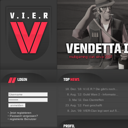
18. Dez. '16:
V.I.E.R.? Die gibt's noch...
8. Aug. '12:
Guild Wars 2 - Informatio...
3. Mai '11:
Das Clantreffen
23. Aug. '12:
Fast geschafft
8. Jun. '09:
VIER-Clan legt wert auf Ä...
•
Jetzt registrieren
•
Passwort vergessen?
•
registrierte Benutzer