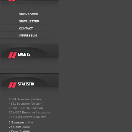
SPONSOREN
NEWSLETTER
KONTAKT
IMPRESSUM
1663 Besucher (Heute)
4131 Besucher (Gestern)
20151 Besucher (Monat)
3914625 Besucher insgesamt
37711 registrierte Benutzer
0 Benutzer
online
75 Gäste
online
•
Zeige Statistik