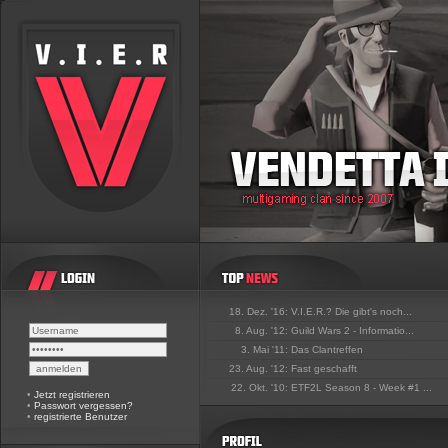
18. Dez. '16:
V.I.E.R.? Die gibt's noch...
8. Aug. '12:
Guild Wars 2 - Informatio...
3. Mai '11:
Das Clantreffen
23. Aug. '12:
Fast geschafft
22. Okt. '10:
ETF2L Season 8 - Week #1 ...
•
Jetzt registrieren
•
Passwort vergessen?
•
registrierte Benutzer