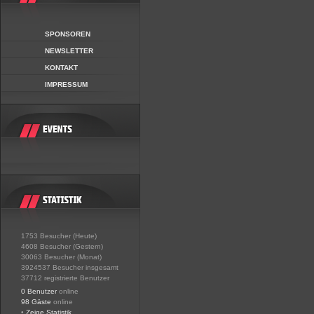
SPONSOREN
NEWSLETTER
KONTAKT
IMPRESSUM
1753 Besucher (Heute)
4608 Besucher (Gestern)
30063 Besucher (Monat)
3924537 Besucher insgesamt
37712 registrierte Benutzer
0 Benutzer
online
98 Gäste
online
•
Zeige Statistik