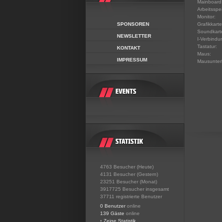
Mainboard
Arbeitsspe
Monitor:
SPONSOREN
Grafikkarte
Soundkart
NEWSLETTER
I-Verbindu
Tastatur:
KONTAKT
Maus:
IMPRESSUM
Mausunter
4763 Besucher (Heute)
4131 Besucher (Gestern)
23251 Besucher (Monat)
3917725 Besucher insgesamt
37711 registrierte Benutzer
0 Benutzer
online
139 Gäste
online
•
Zeige Statistik