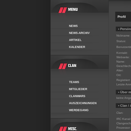
Profil
NEWS
• Persön
NEWS-ARCHIV
Nickname:
ARTIKEL
Status:
KALENDER
Benutzertit
Kontakt:
Webseite:
Name:
Geschlecht
Alter:
Ort:
Registriert 
TEAMS
Letzte An
MITGLIEDER
• Über m
CLANWARS
keine Ang
AUSZEICHNUNGEN
• Clan /
WERDEGANG
Clan:
IRC Kanal:
Clangeschi
Prozessor: