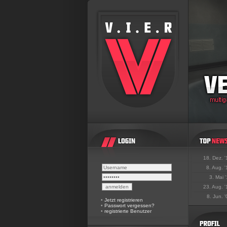
18. Dez. 
8. Aug. 
3. Mai 
23. Aug. 
8. Jun. 
•
Jetzt registrieren
•
Passwort vergessen?
•
registrierte Benutzer