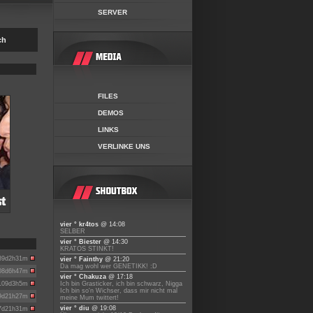
SERVER
ch
FILES
DEMOS
LINKS
VERLINKE UNS
vier ° kr4tos
@ 14:08
SELBER
vier ° Biester
@ 14:30
KRATOS STINKT!
89d2h31m
vier ° Fainthy
@ 21:20
Da mag wohl wer GENETIKK! :D
08d6h47m
vier ° Chakuza
@ 17:18
109d3h5m
Ich bin Grasticker, ich bin schwarz, Nigga
Ich bin so'n Wichser, dass mir nicht mal
9d21h27m
meine Mum twittert!
vier ° diu
@ 19:08
7d21h31m