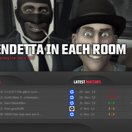
'16:
V.I.E.R.? Die gibt's noch...
29. Jan. '13
0 : 6
'12:
Guild Wars 2 - Informatio...
26. Nov. '12
0 : 3
'11:
Das Clantreffen
11. Nov. '12
6 : 0
'12:
Fast geschafft
4. Nov. '12
3 : 3
'09:
VIER-Clan legt wert auf Ä...
4. Nov. '12
3 : 3