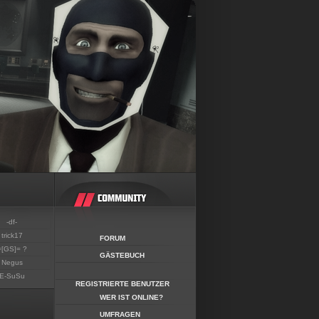
-df-
trick17
FORUM
=[GS]= ?
GÄSTEBUCH
Negus
E-SuSu
REGISTRIERTE BENUTZER
WER IST ONLINE?
UMFRAGEN