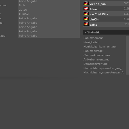
:
keine Angabe
585
vier ° a_fool
icher:
8 gb
612
Allen
20.1\\
:
GTX570
615
Ice Cold Killa
e:
keine Angabe
617
LinKin
ng:
keine Angabe
620
saiko
keine Angabe
keine Angabe
• Statistik
lage:
keine Angabe
Forumthemen:
Neuigkeiten:
Neuigkeitenkommentare:
Forumbeiträge:
Clanwarkommentare:
Artikelkommentare:
Demokommentare:
Nachrichtensystem (Eingang):
Nachrichtensystem (Ausgang):