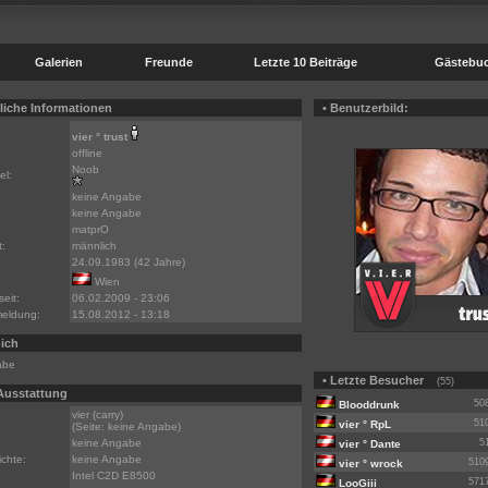
Galerien
Freunde
Letzte 10 Beiträge
Gästebu
liche Informationen
• Benutzerbild:
vier ° trust
offline
Noob
el:
keine Angabe
keine Angabe
matprO
:
männlich
24.09.1983 (42 Jahre)
Wien
seit:
06.02.2009 - 23:06
meldung:
15.08.2012 - 13:18
ich
abe
• Letzte Besucher
(55)
 Ausstattung
50
Blooddrunk
vier (carry)
51
vier ° RpL
(Seite: keine Angabe)
keine Angabe
5
vier ° Dante
chte:
keine Angabe
510
vier ° wrock
Intel C2D E8500
571
LooGiii