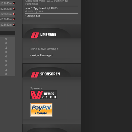
Überzeugt mich, 10/10 Punkten für
1d23h45m
Punchlines.
vier ° Yggdrasil
@ 19:05
8d23h23m
// sick rhymes
7d23h30m
•
Zeige alle
0d22h48m
3d23h32m
0
0
2
keine aktive Umfrage
0
•
zeige Umfragen
0
0
0
2
0
Sponsor