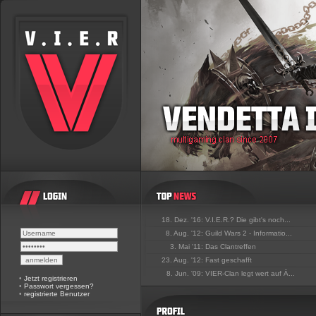
18. Dez. '16:
V.I.E.R.? Die gibt's noch...
8. Aug. '12:
Guild Wars 2 - Informatio...
3. Mai '11:
Das Clantreffen
23. Aug. '12:
Fast geschafft
8. Jun. '09:
VIER-Clan legt wert auf Ä...
•
Jetzt registrieren
•
Passwort vergessen?
•
registrierte Benutzer