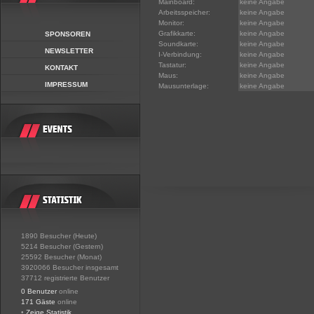
Mainboard:
keine Angabe
Arbeitsspeicher:
keine Angabe
Monitor:
keine Angabe
Grafikkarte:
keine Angabe
SPONSOREN
Soundkarte:
keine Angabe
NEWSLETTER
I-Verbindung:
keine Angabe
Tastatur:
keine Angabe
KONTAKT
Maus:
keine Angabe
IMPRESSUM
Mausunterlage:
keine Angabe
1890 Besucher (Heute)
5214 Besucher (Gestern)
25592 Besucher (Monat)
3920066 Besucher insgesamt
37712 registrierte Benutzer
0 Benutzer
online
171 Gäste
online
•
Zeige Statistik