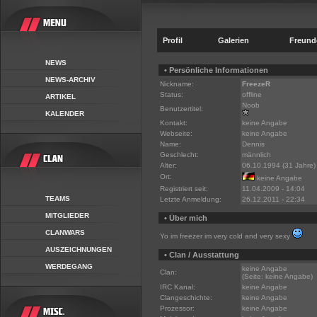
Profil
Galerien
Freund
NEWS
• Persönliche Informationen
NEWS-ARCHIV
Nickname:
FreezeR
Status:
offline
ARTIKEL
Noob
Benutzertitel:
KALENDER
Kontakt:
keine Angabe
Webseite:
keine Angabe
Name:
Dennis
Geschlecht:
männlich
Alter:
06.10.1994 (31 Jahre)
Ort:
keine Angabe
Registriert seit:
11.04.2009 - 14:04
TEAMS
Letzte Anmeldung:
26.12.2011 - 22:34
MITGLIEDER
• Über mich
CLANWARS
Yo im freezer im very cold and very sexy
AUSZEICHNUNGEN
• Clan / Ausstattung
WERDEGANG
keine Angabe
Clan:
(Seite: keine Angabe)
IRC Kanal:
keine Angabe
Clangeschichte:
keine Angabe
Prozessor:
keine Angabe