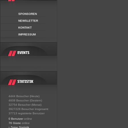
SPONSOREN
NEWSLETTER
KONTAKT
IMPRESSUM
4444 Besucher (Heute)
4608 Besucher (Gestern)
32754 Besucher (Monat)
3927228 Besucher insgesamt
37713 registrierte Benutzer
0 Benutzer
online
76 Gäste
online
•
Zeige Statistik