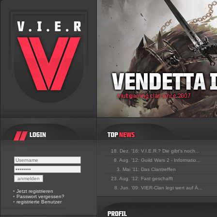
18. Dez. '16:
V.I.E.R.? Die gibt's noch...
8. Aug. '12:
Guild Wars 2 - Informatio...
3. Mai '11:
Das Clantreffen
23. Aug. '12:
Fast geschafft
8. Jun. '09:
VIER-Clan legt wert auf Ä...
•
Jetzt registrieren
•
Passwort vergessen?
•
registrierte Benutzer