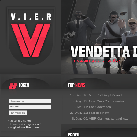
18. Dez. '16:
V.I.E.R.? Die gibt's noch...
8. Aug. '12:
Guild Wars 2 - Informatio...
3. Mai '11:
Das Clantreffen
23. Aug. '12:
Fast geschafft
8. Jun. '09:
VIER-Clan legt wert auf Ä...
•
Jetzt registrieren
•
Passwort vergessen?
•
registrierte Benutzer