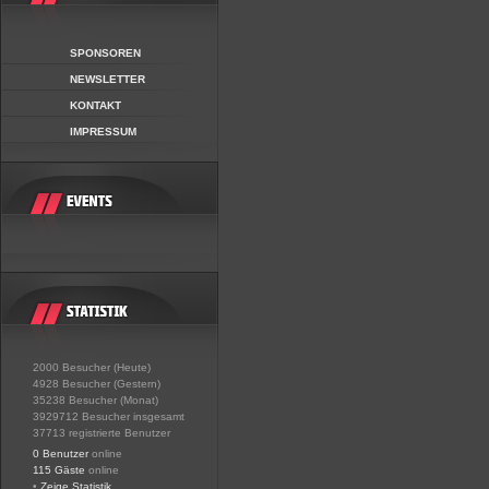
SPONSOREN
NEWSLETTER
KONTAKT
IMPRESSUM
2000 Besucher (Heute)
4928 Besucher (Gestern)
35238 Besucher (Monat)
3929712 Besucher insgesamt
37713 registrierte Benutzer
0 Benutzer
online
115 Gäste
online
•
Zeige Statistik