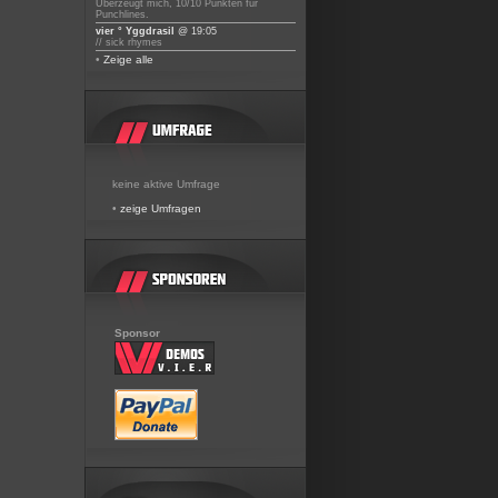
Überzeugt mich, 10/10 Punkten für
Punchlines.
vier ° Yggdrasil
@ 19:05
// sick rhymes
•
Zeige alle
keine aktive Umfrage
•
zeige Umfragen
Sponsor