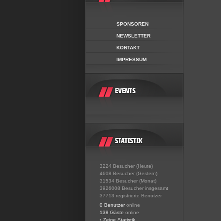
SPONSOREN
NEWSLETTER
KONTAKT
IMPRESSUM
3224 Besucher (Heute)
4608 Besucher (Gestern)
31534 Besucher (Monat)
3926008 Besucher insgesamt
37713 registrierte Benutzer
0 Benutzer
online
138 Gäste
online
•
Zeige Statistik