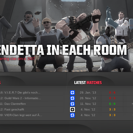
'16:
V.I.E.R.? Die gibt's noch...
29. Jan. '13
0 : 6
'12:
Guild Wars 2 - Informatio...
26. Nov. '12
0 : 3
'11:
Das Clantreffen
11. Nov. '12
6 : 0
'12:
Fast geschafft
4. Nov. '12
3 : 3
'09:
VIER-Clan legt wert auf Ä...
4. Nov. '12
3 : 3