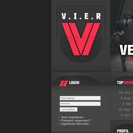
18. Dez. 
8. Aug. 
3. Mai 
23. Aug. 
8. Jun. 
•
Jetzt registrieren
•
Passwort vergessen?
•
registrierte Benutzer