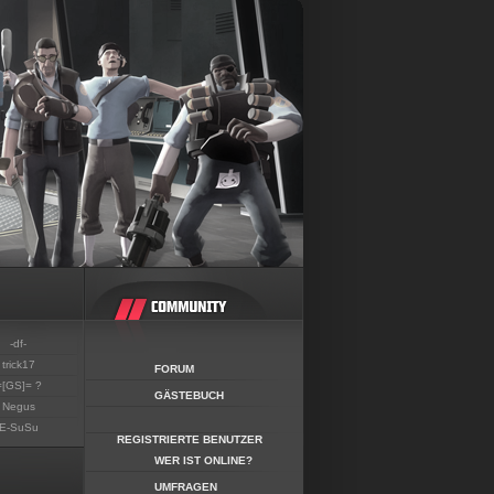
-df-
trick17
FORUM
=[GS]= ?
GÄSTEBUCH
Negus
E-SuSu
REGISTRIERTE BENUTZER
WER IST ONLINE?
UMFRAGEN