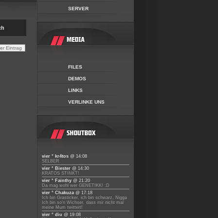
SERVER
ch
FILES
DEMOS
LINKS
VERLINKE UNS
vier ° kr4tos
@ 14:08
SELBER
vier ° Biester
@ 14:30
KRATOS STINKT!
vier ° Fainthy
@ 21:20
Da mag wohl wer GENETIKK! :D
vier ° Chakuza
@ 17:18
Ich bin Grasticker, ich bin schwarz, Nigga
Ich bin so'n Wichser, dass mir nicht mal
meine Mum twittert!
vier ° diu
@ 19:08