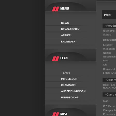
Profil
NEWS
• Persön
NEWS-ARCHIV
Nickname:
Status:
ARTIKEL
Benutzertit
KALENDER
Kontakt:
Webseite:
Name:
Geschlecht
Alter:
Ort:
Registriert 
TEAMS
Letzte An
MITGLIEDER
• Über m
Here I am,
CLANWARS
ROCK YOU
AUSZEICHNUNGEN
• Clan /
WERDEGANG
Clan:
IRC Kanal:
Clangeschi
Prozessor: