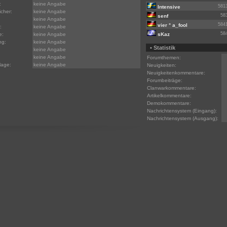
:
keine Angabe
581
Intensive
icher:
keine Angabe
58
senf
keine Angabe
584
vier ° a_fool
:
keine Angabe
58
e:
keine Angabe
sKaz
ng:
keine Angabe
• Statistik
keine Angabe
keine Angabe
Forumthemen:
lage:
keine Angabe
Neuigkeiten:
Neuigkeitenkommentare:
Forumbeiträge:
Clanwarkommentare:
Artikelkommentare:
Demokommentare:
Nachrichtensystem (Eingang):
Nachrichtensystem (Ausgang):