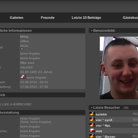
Galerien
Freunde
Letzte 10 Beiträge
Gästebu
liche Informationen
• Benutzerbild:
blorg
offline
Noob
el:
keine Angabe
keine Angabe
Mike soez
:
männlich
03.06.1995 (31 Jahre)
keine Angabe
seit:
03.08.2010 - 09:42
meldung:
17.09.2010 - 07:50
ich
 LIKE A HURRICANE!
• Letzte Besucher
(38)
 Ausstattung
502
bshhhh
keine Angabe
511
vier ° synX
(Seite: keine Angabe)
528
vier ° RpL
keine Angabe
chte:
keine Angabe
mek
keine Angabe
581
vier ° Biester