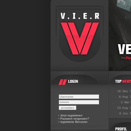
18. Dez. 
8. Aug. 
3. Mai 
23. Aug. 
8. Jun. 
•
Jetzt registrieren
•
Passwort vergessen?
•
registrierte Benutzer