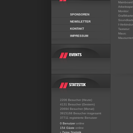
Mainboard
Arbeitsspe
Monitor:
SPONSOREN
Grafikkarte
Soundkart
NEWSLETTER
I-Verbindu
KONTAKT
Tastatur:
Maus:
IMPRESSUM
Mausunter
2206 Besucher (Heute)
4131 Besucher (Gestern)
20694 Besucher (Monat)
3915168 Besucher insgesamt
37711 registrierte Benutzer
0 Benutzer
online
154 Gäste
online
•
Zeige Statistik