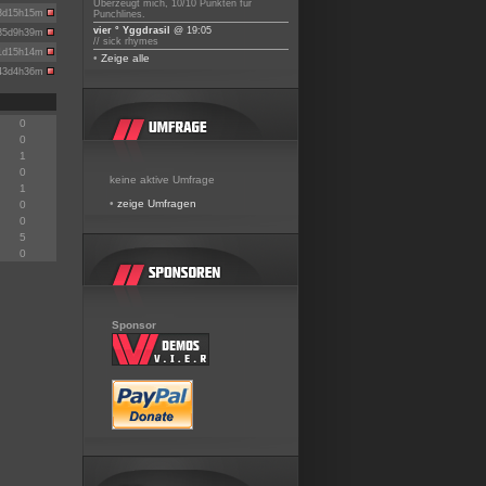
Überzeugt mich, 10/10 Punkten für
3d15h15m
Punchlines.
vier ° Yggdrasil
@ 19:05
35d9h39m
// sick rhymes
1d15h14m
•
Zeige alle
43d4h36m
0
0
1
0
keine aktive Umfrage
1
•
zeige Umfragen
0
0
5
0
Sponsor