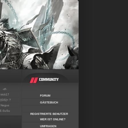
-df-
trick17
FORUM
=[GS]= ?
GÄSTEBUCH
Negus
E-SuSu
REGISTRIERTE BENUTZER
WER IST ONLINE?
UMFRAGEN