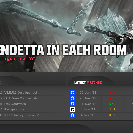
'16:
V.I.E.R.? Die gibt's noch...
29. Jan. '13
0 : 6
'12:
Guild Wars 2 - Informatio...
26. Nov. '12
0 : 3
'11:
Das Clantreffen
11. Nov. '12
6 : 0
'12:
Fast geschafft
4. Nov. '12
3 : 3
'09:
VIER-Clan legt wert auf Ä...
4. Nov. '12
3 : 3