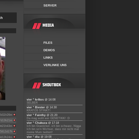
SERVER
ch
FILES
DEMOS
LINKS
VERLINKE UNS
vier ° kr4tos
@ 14:08
SELBER
vier ° Biester
@ 14:30
KRATOS STINKT!
2d11h26m
vier ° Fainthy
@ 21:20
Da mag wohl wer GENETIKK! :D
7d13h21m
vier ° Chakuza
@ 17:18
9d21h43m
Ich bin Grasticker, ich bin schwarz, Nigga
Ich bin so'n Wichser, dass mir nicht mal
5812d17h
meine Mum twittert!
vier ° diu
@ 19:08
3d13h24m