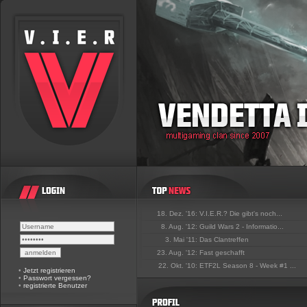
18. Dez. '16:
V.I.E.R.? Die gibt's noch...
8. Aug. '12:
Guild Wars 2 - Informatio...
3. Mai '11:
Das Clantreffen
23. Aug. '12:
Fast geschafft
22. Okt. '10:
ETF2L Season 8 - Week #1 ...
•
Jetzt registrieren
•
Passwort vergessen?
•
registrierte Benutzer