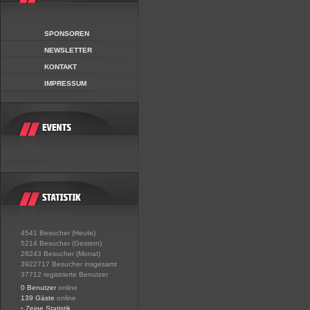
SPONSOREN
NEWSLETTER
KONTAKT
IMPRESSUM
4541 Besucher (Heute)
5214 Besucher (Gestern)
28243 Besucher (Monat)
3922717 Besucher insgesamt
37712 registrierte Benutzer
0 Benutzer
online
139 Gäste
online
•
Zeige Statistik