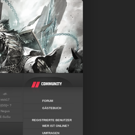
-df-
trick17
FORUM
=[GS]= ?
GÄSTEBUCH
Negus
E-SuSu
REGISTRIERTE BENUTZER
WER IST ONLINE?
UMFRAGEN