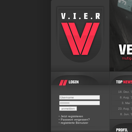
18. Dez. 
8. Aug. 
3. Mai 
23. Aug. 
8. Jun. 
•
Jetzt registrieren
•
Passwort vergessen?
•
registrierte Benutzer