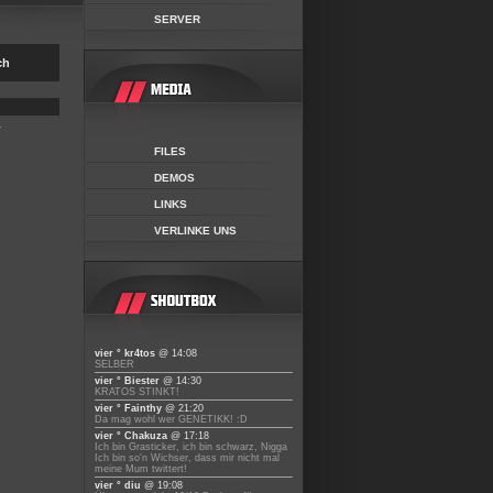
SERVER
ch
r
FILES
DEMOS
LINKS
VERLINKE UNS
vier ° kr4tos
@ 14:08
SELBER
vier ° Biester
@ 14:30
KRATOS STINKT!
vier ° Fainthy
@ 21:20
Da mag wohl wer GENETIKK! :D
vier ° Chakuza
@ 17:18
Ich bin Grasticker, ich bin schwarz, Nigga
Ich bin so'n Wichser, dass mir nicht mal
meine Mum twittert!
vier ° diu
@ 19:08