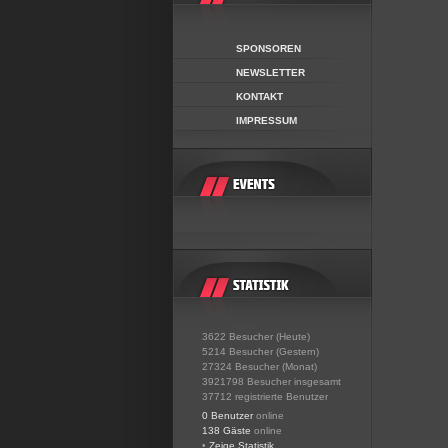
SPONSOREN
NEWSLETTER
KONTAKT
IMPRESSUM
3622 Besucher (Heute)
5214 Besucher (Gestern)
27324 Besucher (Monat)
3921798 Besucher insgesamt
37712 registrierte Benutzer
0 Benutzer
online
138 Gäste
online
•
Zeige Statistik