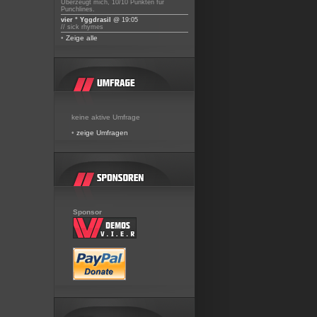
Überzeugt mich, 10/10 Punkten für
Punchlines.
vier ° Yggdrasil
@ 19:05
// sick rhymes
•
Zeige alle
keine aktive Umfrage
•
zeige Umfragen
Sponsor