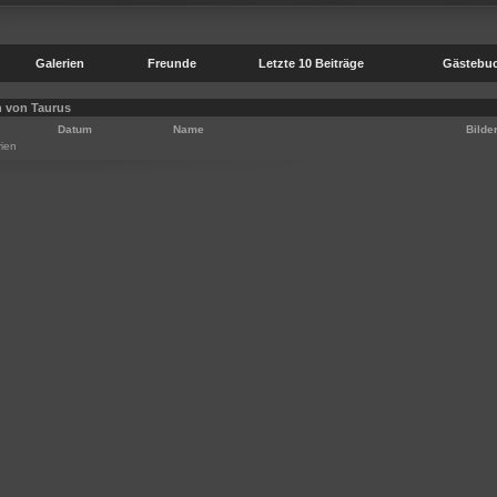
Galerien
Freunde
Letzte 10 Beiträge
Gästebu
n von Taurus
Datum
Name
Bilde
rien