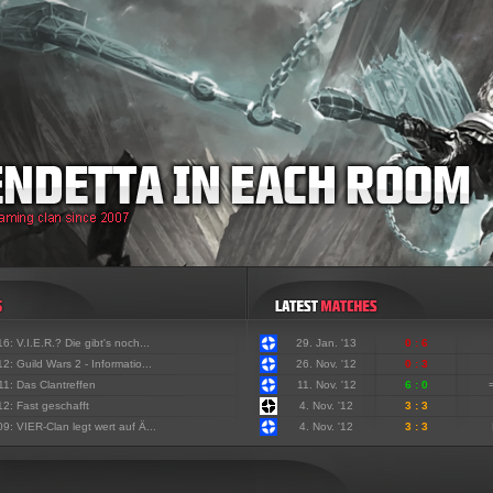
'16:
V.I.E.R.? Die gibt's noch...
29. Jan. '13
0 : 6
'12:
Guild Wars 2 - Informatio...
26. Nov. '12
0 : 3
'11:
Das Clantreffen
11. Nov. '12
6 : 0
'12:
Fast geschafft
4. Nov. '12
3 : 3
'09:
VIER-Clan legt wert auf Ä...
4. Nov. '12
3 : 3