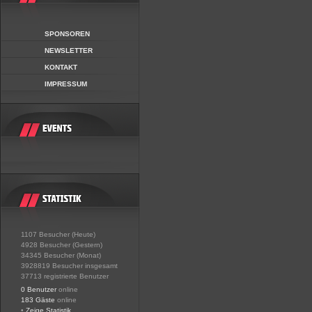
SPONSOREN
NEWSLETTER
KONTAKT
IMPRESSUM
1107 Besucher (Heute)
4928 Besucher (Gestern)
34345 Besucher (Monat)
3928819 Besucher insgesamt
37713 registrierte Benutzer
0 Benutzer
online
183 Gäste
online
•
Zeige Statistik