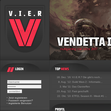
18. Dez. '16:
V.I.E.R.? Die gibt's noch...
8. Aug. '12:
Guild Wars 2 - Informatio...
3. Mai '11:
Das Clantreffen
23. Aug. '12:
Fast geschafft
22. Okt. '10:
ETF2L Season 8 - Week #1 ...
•
Jetzt registrieren
•
Passwort vergessen?
•
registrierte Benutzer