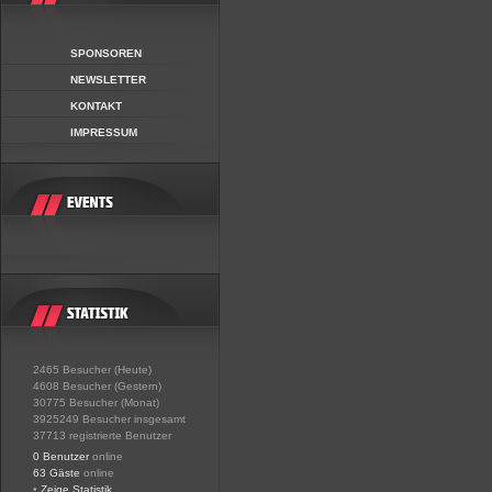
SPONSOREN
NEWSLETTER
KONTAKT
IMPRESSUM
2465 Besucher (Heute)
4608 Besucher (Gestern)
30775 Besucher (Monat)
3925249 Besucher insgesamt
37713 registrierte Benutzer
0 Benutzer
online
63 Gäste
online
•
Zeige Statistik