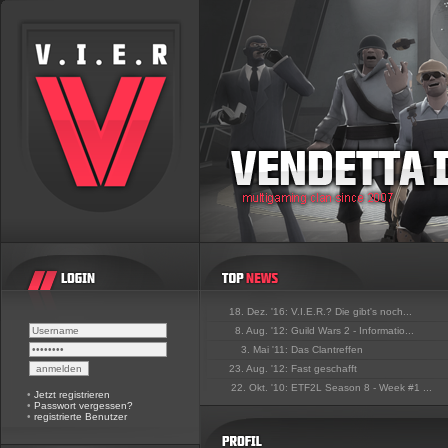
18. Dez. '16:
V.I.E.R.? Die gibt's noch...
8. Aug. '12:
Guild Wars 2 - Informatio...
3. Mai '11:
Das Clantreffen
23. Aug. '12:
Fast geschafft
22. Okt. '10:
ETF2L Season 8 - Week #1 ...
•
Jetzt registrieren
•
Passwort vergessen?
•
registrierte Benutzer