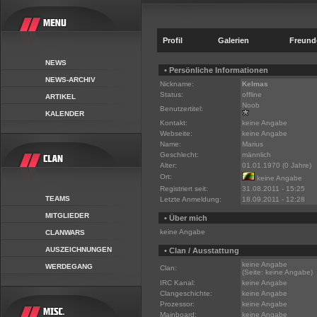
Profil
Galerien
Freund
NEWS
• Persönliche Informationen
NEWS-ARCHIV
Nickname:
Kelmas
Status:
offline
ARTIKEL
Noob
Benutzertitel:
KALENDER
Kontakt:
keine Angabe
Webseite:
keine Angabe
Name:
Marius
Geschlecht:
männlich
Alter:
01.01.1970 (0 Jahre)
Ort:
keine Angabe
Registriert seit:
31.08.2011 - 15:25
TEAMS
Letzte Anmeldung:
18.09.2011 - 12:28
MITGLIEDER
• Über mich
keine Angabe
CLANWARS
AUSZEICHNUNGEN
• Clan / Ausstattung
keine Angabe
WERDEGANG
Clan:
(Seite: keine Angabe)
IRC Kanal:
keine Angabe
Clangeschichte:
keine Angabe
Prozessor:
keine Angabe
Mainboard:
keine Angabe