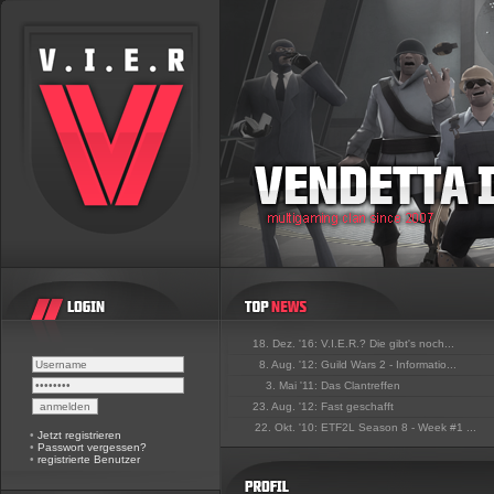
18. Dez. '16:
V.I.E.R.? Die gibt's noch...
8. Aug. '12:
Guild Wars 2 - Informatio...
3. Mai '11:
Das Clantreffen
23. Aug. '12:
Fast geschafft
22. Okt. '10:
ETF2L Season 8 - Week #1 ...
•
Jetzt registrieren
•
Passwort vergessen?
•
registrierte Benutzer