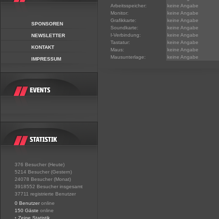
Arbeitsspeicher:
keine Angabe
Monitor:
keine Angabe
Grafikkarte:
keine Angabe
SPONSOREN
Soundkarte:
keine Angabe
I-Verbindung:
keine Angabe
NEWSLETTER
Tastatur:
keine Angabe
KONTAKT
Maus:
keine Angabe
Mausunterlage:
keine Angabe
IMPRESSUM
376 Besucher (Heute)
5214 Besucher (Gestern)
24078 Besucher (Monat)
3918552 Besucher insgesamt
37711 registrierte Benutzer
0 Benutzer
online
150 Gäste
online
•
Zeige Statistik