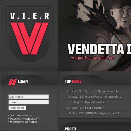
18. Dez. '16:
V.I.E.R.? Die gibt's noch...
8. Aug. '12:
Guild Wars 2 - Informatio...
3. Mai '11:
Das Clantreffen
23. Aug. '12:
Fast geschafft
8. Jun. '09:
VIER-Clan legt wert auf Ä...
•
Jetzt registrieren
•
Passwort vergessen?
•
registrierte Benutzer