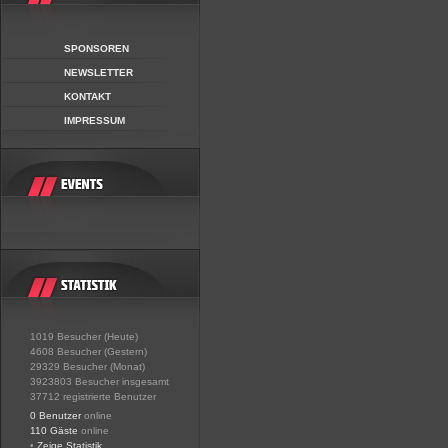
SPONSOREN
NEWSLETTER
KONTAKT
IMPRESSUM
1019 Besucher (Heute)
4608 Besucher (Gestern)
29329 Besucher (Monat)
3923803 Besucher insgesamt
37712 registrierte Benutzer
0 Benutzer
online
110 Gäste
online
•
Zeige Statistik