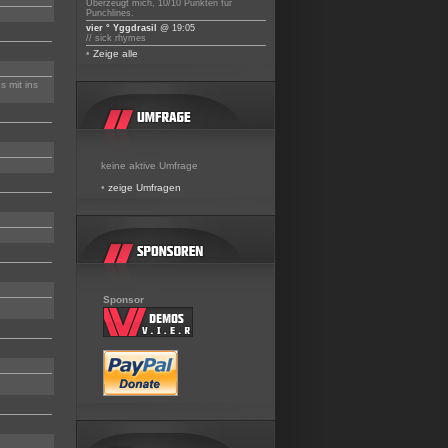
Überzeugt mich, 10/10 Punkten für
Punchlines.
vier ° Yggdrasil
@ 19:05
// sick rhymes
•
Zeige alle
s mit ins
keine aktive Umfrage
•
zeige Umfragen
Sponsor