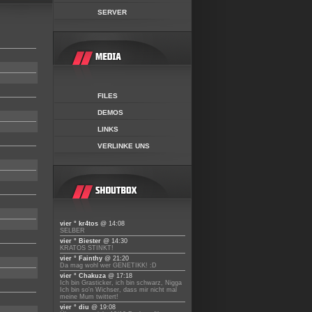
SERVER
FILES
DEMOS
LINKS
VERLINKE UNS
vier ° kr4tos
@ 14:08
SELBER
vier ° Biester
@ 14:30
KRATOS STINKT!
vier ° Fainthy
@ 21:20
Da mag wohl wer GENETIKK! :D
vier ° Chakuza
@ 17:18
Ich bin Grasticker, ich bin schwarz, Nigga
Ich bin so'n Wichser, dass mir nicht mal
meine Mum twittert!
vier ° diu
@ 19:08