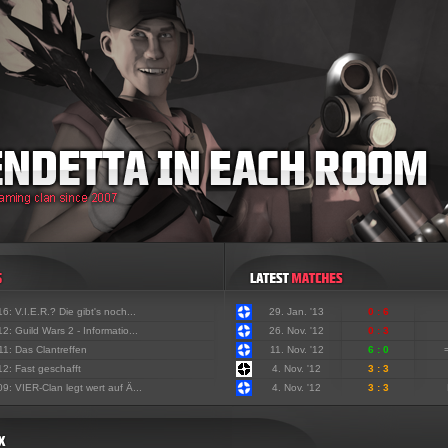
'16:
V.I.E.R.? Die gibt's noch...
29. Jan. '13
0 : 6
'12:
Guild Wars 2 - Informatio...
26. Nov. '12
0 : 3
'11:
Das Clantreffen
11. Nov. '12
6 : 0
'12:
Fast geschafft
4. Nov. '12
3 : 3
'09:
VIER-Clan legt wert auf Ä...
4. Nov. '12
3 : 3