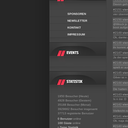
Davon geh 
#2151
vier
SPONSOREN
vier überni
#2150
vie
NEWSLETTER
@Wrock jo w
boot aufge
KONTAKT
#2149
vie
IMPRESSUM
Ok, danke 
#2148
vie
ihr kommt a
#2147
vie
Ja der spi
#2146
vie
spielt er a
#2145
vie
Gilver ist 
#2144
vie
Die hatten
#2143
vie
1950 Besucher (Heute)
Is n ösi :D
4928 Besucher (Gestern)
#2142
vie
35188 Besucher (Monat)
3929662 Besucher insgesamt
Vielleicht
37713 registrierte Benutzer
#2141
vie
0 Benutzer
online
Ok, naja da
168 Gäste
online
#2140
vie
•
Zeige Statistik