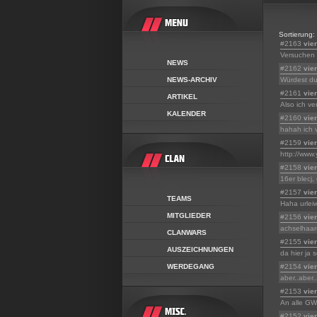
Sortierung:
#2163
vie
Versuchen 
NEWS
#2162
vier
NEWS-ARCHIV
Würdest du
#2161
vie
ARTIKEL
Also ich ve
KALENDER
#2160
vier
hahah ich v
#2159
vie
http://ww
#2158
vie
16er blecj,
#2157
vie
TEAMS
Haha urlei
MITGLIEDER
#2156
vie
achselhaare
CLANWARS
#2155
vie
AUSZEICHNUNGEN
da hier ja 
WERDEGANG
#2154
vie
aber..aber
#2153
vie
An alle GW2
#2152
vie