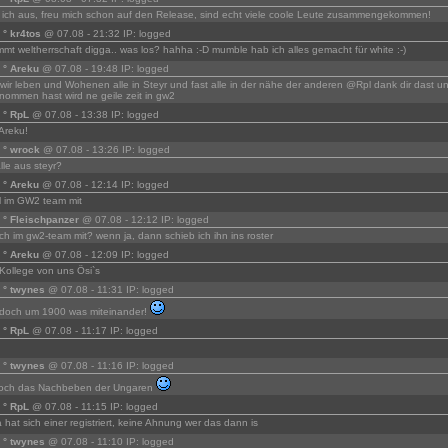
ich aus, freu mich schon auf den Release, sind echt viele coole Leute zusammengekommen!
 ° kr4tos
@ 07.08 - 21:32 IP: logged
mmt weltherrschaft digga.. was los? hahha :-D mumble hab ich alles gemacht für white :-)
r ° Areku
@ 07.08 - 19:48 IP: logged
ir leben und Wohenen alle in Steyr und fast alle in der nähe der anderen @Rpl dank dir dast un
nommen hast wird ne geile zeit in gw2
r ° RpL
@ 07.08 - 13:38 IP: logged
Areku!
r ° wrock
@ 07.08 - 13:26 IP: logged
lle aus steyr?
r ° Areku
@ 07.08 - 12:14 IP: logged
el im GW2 team mit
r ° Fleischpanzer
@ 07.08 - 12:12 IP: logged
uch im gw2-team mit? wenn ja, dann schieb ich ihn ins roster
r ° Areku
@ 07.08 - 12:09 IP: logged
n Kollege von uns Ösi`s
r ° twynes
@ 07.08 - 11:31 IP: logged
 doch um 1900 was miteinander!
r ° RpL
@ 07.08 - 11:17 IP: logged
r ° twynes
@ 07.08 - 11:16 IP: logged
 noch das Nachbeben der Ungaren
r ° RpL
@ 07.08 - 11:15 IP: logged
 hat sich einer registriert, keine Ahnung wer das dann is
r ° twynes
@ 07.08 - 11:10 IP: logged