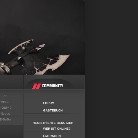
-df-
trick17
FORUM
=[GS]= ?
GÄSTEBUCH
Negus
E-SuSu
REGISTRIERTE BENUTZER
WER IST ONLINE?
UMFRAGEN