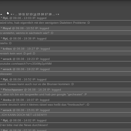
«
‹
...
10
11
12
13
14
15
16
17
18
...
›
»
r ° RpL
@ 09.08 - 13:03 IP: logged
würd ichs, hab eigentlich mit den wenigsten Dialekten Probleme :D
 ° Royal
@ 09.08 - 10:52 IP: logged
s verstehn, wenns in sächsisch wär? :D
r ° RpL
@ 08.08 - 19:38 IP: logged
rstehs :D
 ° kr4tos
@ 08.08 - 19:27 IP: logged
ersteh kein wort :D geil :D
r ° wrock
@ 08.08 - 19:23 IP: logged
w.youtube.com/watch?v=c3S4My2pANM
r ° wrock
@ 08.08 - 19:22 IP: logged
 obezarer
r ° RpL
@ 08.08 - 16:52 IP: logged
wand. Sowas kann auch nur vo die Brunser kommen :D
r ° Fleischpanzer
@ 08.08 - 16:28 IP: logged
. aber ich bin ein langweiler und hab per google "gecheatet" :P
r ° Areku
@ 08.08 - 16:07 IP: logged
soviele deutsch sind n kleines rätsel was heißt das *Irxnbuschn* ;-D
r ° wrock
@ 08.08 - 15:01 IP: logged
....ICH KANN DOCH NET LESEN!!!!!
r ° RpL
@ 08.08 - 14:02 IP: logged
-ler bitte mal die News durchlesen!
r ° RpL
@ 08.08 - 07:32 IP: logged