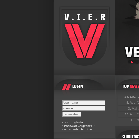
18. Dez. 
8. Aug. 
3. Mai 
23. Aug. 
8. Jun. 
•
Jetzt registrieren
•
Passwort vergessen?
•
registrierte Benutzer