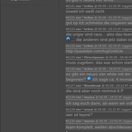
#2121
vier ° kr4tos
@ 05.08 - 21:52 IP: logged
soweit ich weiß nicht
#2122
vier ° kr4tos
@ 06.08 - 01:29 IP: logged
gut np ich schmeiss die ungaren wie
#2123
vier ° kr4tos
@ 06.08 - 02:13 IP: logged
die ungar sind raus... also das team
... die anderen sind jetz dabei 
#2124
vier ° kr4tos
@ 06.08 - 02:23 IP: logged
http://pastebin.com/tvgGmbUe
#2125
vier ° Fleischpanzer
@ 06.08 - 08:46 IP
muss zugeben: das war schon star
#2126
vier ° kr4tos
@ 06.08 - 18:00 IP: logged
es gibt ein neues vier white mit der
beginnen?
ich sage ca. 4 mona
#2127
vier ° Blooddrunk
@ 06.08 - 18:14 IP: l
die sind aber noch nichmal 6:P
#2128
vier ° twynes
@ 06.08 - 18:31 IP: logge
ich sag euch dann, ab wann wir vol
#2129
vier ° wrock
@ 06.08 - 21:11 IP: logged
wer sit twyne?
#2130
vier ° twynes
@ 06.08 - 22:53 IP: logge
team komplett, wetten abschliesse