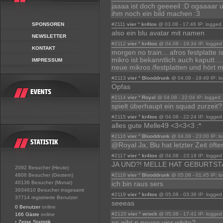
jaaaa ist doch geeeeil :D ogaaaar 
ihm noch ein bild machen :3
SPONSOREN
#2111
vier ° kr4tos
@ 03.08 - 17:46 IP: logged
also ein blu avatar mit namen
NEWSLETTER
#2112
vier ° kr4tos
@ 04.08 - 19:34 IP: logged
KONTAKT
morgen no train... afros festplatte 
mikro ist bekanntlich auch kaputt..
IMPRESSUM
neue mikros /festplatten und hört mit
#2113
vier ° Blooddrunk
@ 04.08 - 19:49 IP: l
Opfas
#2114
vier ° Royal
@ 04.08 - 22:04 IP: logged
spielt überhaupt ein squad zurzeit?
#2115
vier ° kr4tos
@ 04.08 - 22:24 IP: logged
alles gute Melle49 <3<3<3 :*
#2116
vier ° Blooddrunk
@ 04.08 - 23:00 IP: l
@Royal Ja, Blu hat letzter Zeit öfter
#2117
vier ° kr4tos
@ 04.08 - 23:19 IP: logged
JA UND?! MELLE HAT GEBURTST
2092 Besucher (Heute)
4806 Besucher (Gestern)
#2118
vier ° Blooddrunk
@ 05.08 - 01:45 IP: l
40136 Besucher (Monat)
ich bin raus sers
3934610 Besucher insgesamt
#2119
vier ° kr4tos
@ 05.08 - 03:36 IP: logged
37714 registrierte Benutzer
seeeas
0 Benutzer
online
#2120
vier ° wrock
@ 05.08 - 17:41 IP: logged
166 Gäste
online
•
Zeige Statistik
es gibt n neues vier white?