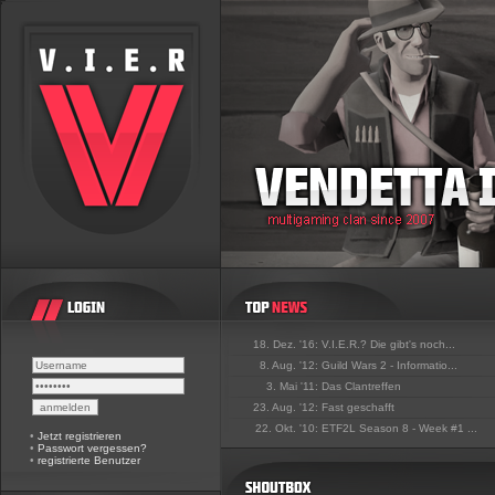
18. Dez. '16:
V.I.E.R.? Die gibt's noch...
8. Aug. '12:
Guild Wars 2 - Informatio...
3. Mai '11:
Das Clantreffen
23. Aug. '12:
Fast geschafft
22. Okt. '10:
ETF2L Season 8 - Week #1 ...
•
Jetzt registrieren
•
Passwort vergessen?
•
registrierte Benutzer