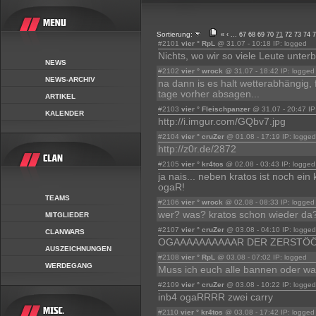
Sortierung:
«
‹
...
67
68
69
70
71
72
73
74
7
#2101
vier ° RpL
@ 31.07 - 10:18 IP: logged
Nichts, wo wir so viele Leute unter
NEWS
#2102
vier ° wrock
@ 31.07 - 18:42 IP: logged
NEWS-ARCHIV
na dann is es halt wetterabhängig, 
tage vorher absagen...
ARTIKEL
#2103
vier ° Fleischpanzer
@ 31.07 - 20:47 IP
KALENDER
http://i.imgur.com/GQbv7.jpg
#2104
vier ° cruZer
@ 01.08 - 17:19 IP: logged
http://z0r.de/2872
#2105
vier ° kr4tos
@ 02.08 - 03:43 IP: logged
ja nais... neben kratos ist noch ein
ogaR!
TEAMS
#2106
vier ° wrock
@ 02.08 - 08:33 IP: logged
wer? was? kratos schon wieder da?
MITGLIEDER
#2107
vier ° cruZer
@ 03.08 - 04:10 IP: logged
CLANWARS
OGAAAAAAAAAAR DER ZERST
AUSZEICHNUNGEN
#2108
vier ° RpL
@ 03.08 - 07:02 IP: logged
WERDEGANG
Muss ich euch alle bannen oder w
#2109
vier ° cruZer
@ 03.08 - 10:22 IP: logged
inb4 ogaRRRR zwei carry
#2110
vier ° kr4tos
@ 03.08 - 17:42 IP: logged