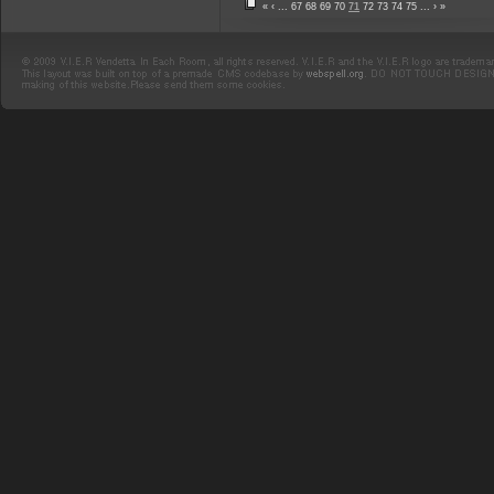
«
‹
...
67
68
69
70
71
72
73
74
75
...
›
»