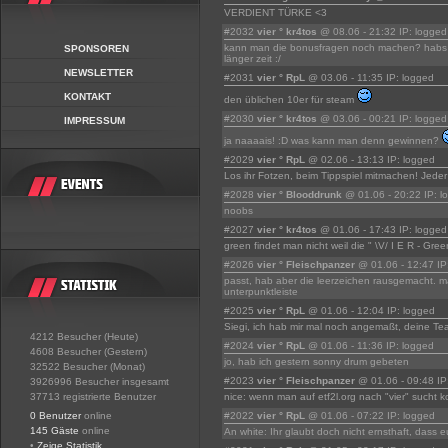
VERDIENT TÜRKE <3
#2032
vier ° kr4tos
@ 08.06 - 21:32 IP: logged
kann man die bonusfragen noch machen? habs iw
SPONSOREN
länger zeit :/
NEWSLETTER
#2031
vier ° RpL
@ 03.06 - 11:35 IP: logged
KONTAKT
den üblichen 10er für steam
#2030
vier ° kr4tos
@ 03.06 - 00:21 IP: logged
IMPRESSUM
ja naaaais! :D was kann man denn gewinnen?
#2029
vier ° RpL
@ 02.06 - 13:13 IP: logged
Los ihr Fotzen, beim Tippspiel mitmachen! Jeder 
#2028
vier ° Blooddrunk
@ 01.06 - 20:22 IP: l
noobs
#2027
vier ° kr4tos
@ 01.06 - 17:43 IP: logged
green findet man nicht weil die " \V/ I E R - Gree
#2026
vier ° Fleischpanzer
@ 01.06 - 12:47 IP
passt, hab aber die leerzeichen rausgemacht. m
unterpunktleiste
#2025
vier ° RpL
@ 01.06 - 12:04 IP: logged
Siegi, ich hab mir mal noch angemaßt, deine Te
4212 Besucher (Heute)
#2024
vier ° RpL
@ 01.06 - 11:36 IP: logged
4608 Besucher (Gestern)
jo, hab ich gestern sonny drum gebeten
32522 Besucher (Monat)
#2023
vier ° Fleischpanzer
@ 01.06 - 09:48 IP
3926996 Besucher insgesamt
37713 registrierte Benutzer
nice: wenn man auf etf2l.org nach "vier" sucht 
0 Benutzer
online
#2022
vier ° RpL
@ 01.06 - 07:22 IP: logged
145 Gäste
online
An white: Ihr glaubt doch nicht ernsthaft, dass 
•
Zeige Statistik