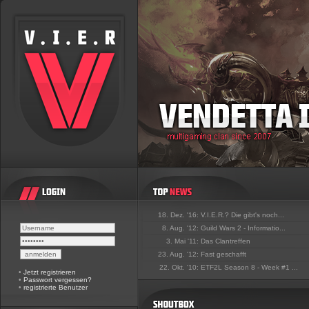
18. Dez. '16:
V.I.E.R.? Die gibt's noch...
8. Aug. '12:
Guild Wars 2 - Informatio...
3. Mai '11:
Das Clantreffen
23. Aug. '12:
Fast geschafft
22. Okt. '10:
ETF2L Season 8 - Week #1 ...
•
Jetzt registrieren
•
Passwort vergessen?
•
registrierte Benutzer