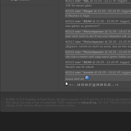
#2021
vier ° RpL
@ 31.05 - 22:17 IP: logged
10€ für steam gibts
#2020
vier ° Klogar
@ 31.05 - 22:16 IP: logged
8 Wochen 4 Tage
#2019
vier ° BZAD
@ 31.05 - 22:09 IP: logged
was gibtsn zu gewinnen?
#2018
vier ° Fleischpanzer
@ 31.05 - 18:47 IP
(wer mich nicht in der fl hat und mitwetten will, sc
#2017
vier ° Fleischpanzer
@ 29.05 - 21:25 IP
(@green: nehmt es nicht so ernst, das ist hier tra
#2016
vier ° Fleischpanzer
@ 29.05 - 21:06 IP
vier-clan-o-meter zeit! sagt wann green foldet 
#2015
vier ° BZAD
@ 29.05 - 12:40 IP: logged
flausch war im urlaub
#2014
vier ° kenshi
@ 28.05 - 20:01 IP: logge
jaaaa sind wir
«
‹
...
14
15
16
17
18
19
20
21
22
...
›
»