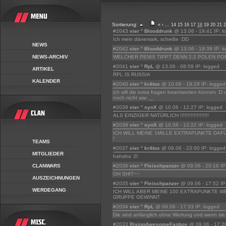
Sortierung:
«
‹
...
14
15
16
17
18
19
20
21
2
#2043
vier ° Blooddrunk
@ 13.06 - 19:41 IP: l
Ich mein dänemark, scheiße :DD
NEWS
#2042
vier ° Blooddrunk
@ 13.06 - 19:39 IP: l
NEWS-ARCHIV
WELCHER PENIS TIPPT DENN 2:2 POLEN P
#2041
vier ° RpL
@ 13.06 - 08:59 IP: logged
ARTIKEL
RPL IS RUSSIA
KALENDER
#2040
vier ° kr4tos
@ 10.06 - 18:29 IP: logged
ich will die extra fragen beantworten können :D
noch nicht war ._.
#2039
vier ° synX
@ 10.06 - 12:27 IP: logged
ALS EINZIGER NATÜRLICH !!!!!!!!!!!!!!!!!!!
#2038
vier ° synX
@ 10.06 - 12:22 IP: logged
ICH WILL MEINE 1MILLE EXTRAPUNKTE DAF
!
TEAMS
#2037
vier ° kr4tos
@ 09.06 - 23:00 IP: logged
MITGLIEDER
hahaha :D
CLANWARS
#2036
vier ° Fleischpanzer
@ 09.06 - 20:16 IP
OH SHIT~~
AUSZEICHNUNGEN
#2035
vier ° Fleischpanzer
@ 09.06 - 17:52 IP
WERDEGANG
ICH WILL ABER MEINE 100 EXTRAPUNKTE W
GRUPPE GEWINNT
#2034
vier ° RpL
@ 09.06 - 17:33 IP: logged
Die sind anfänglich ohne Wertung und wenn sie ni
#2033
RisingAwesomeFanboy
@ 09.06 - 17:26