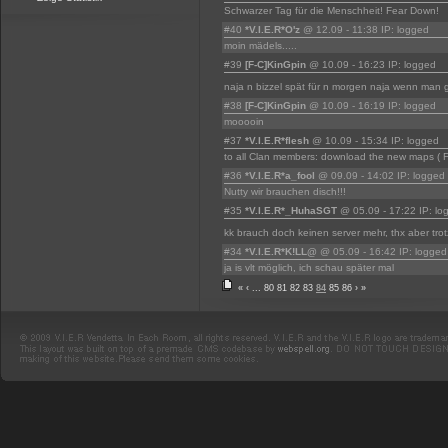
Schwarzer Tag für die Menschheit! Fear Down!
#40
*V.I.E.R*O'z
@ 12.09 - 11:38 IP: logged
moin mädels.....
#39
[F-C]KinGpin
@ 10.09 - 16:23 IP: logged
naja n bizzel spät für n morgen naja wenn man g
#38
[F-C]KinGpin
@ 10.09 - 16:19 IP: logged
mooooin
#37
*V.I.E.R*flesh
@ 10.09 - 15:34 IP: logged
to all Clan members: download the new maps ( F
#36
*V.I.E.R*a_fool
@ 09.09 - 14:02 IP: logged
Nutty wir brauchen disch!!!
#35
*V.I.E.R*_HuhaSGT
@ 05.09 - 17:22 IP: lo
kk brauch doch keinen server mehr, thx aber tr
#34
*V.I.E.R*K!LL@
@ 05.09 - 16:42 IP: logged
ja is vlt möglich, ich schau später mal
«
‹
...
80
81
82
83
84
85
86
›
»