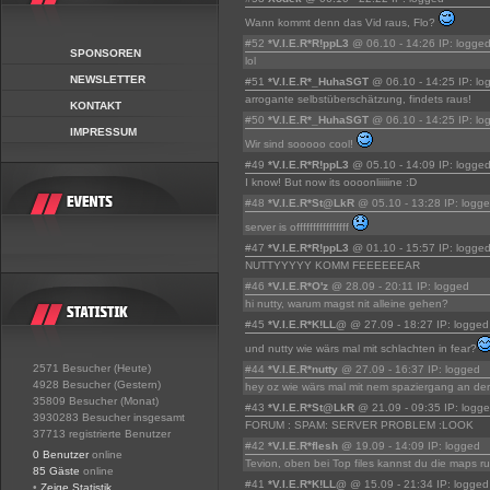
Wann kommt denn das Vid raus, Flo?
#52
*V.I.E.R*R!ppL3
@ 06.10 - 14:26 IP: logge
SPONSOREN
lol
NEWSLETTER
#51
*V.I.E.R*_HuhaSGT
@ 06.10 - 14:25 IP: lo
arrogante selbstüberschätzung, findets raus!
KONTAKT
#50
*V.I.E.R*_HuhaSGT
@ 06.10 - 14:25 IP: lo
IMPRESSUM
Wir sind sooooo cool!
#49
*V.I.E.R*R!ppL3
@ 05.10 - 14:09 IP: logge
I know! But now its oooonliiiiine :D
#48
*V.I.E.R*St@LkR
@ 05.10 - 13:28 IP: logg
server is offffffffffffffff
#47
*V.I.E.R*R!ppL3
@ 01.10 - 15:57 IP: logge
NUTTYYYYY KOMM FEEEEEEAR
#46
*V.I.E.R*O'z
@ 28.09 - 20:11 IP: logged
hi nutty, warum magst nit alleine gehen?
#45
*V.I.E.R*K!LL@
@ 27.09 - 18:27 IP: logged
und nutty wie wärs mal mit schlachten in fear?
2571 Besucher (Heute)
#44
*V.I.E.R*nutty
@ 27.09 - 16:37 IP: logged
4928 Besucher (Gestern)
hey oz wie wärs mal mit nem spaziergang an der f
35809 Besucher (Monat)
#43
*V.I.E.R*St@LkR
@ 21.09 - 09:35 IP: logg
3930283 Besucher insgesamt
FORUM : SPAM: SERVER PROBLEM :LOOK
37713 registrierte Benutzer
#42
*V.I.E.R*flesh
@ 19.09 - 14:09 IP: logged
0 Benutzer
online
Tevion, oben bei Top files kannst du die maps r
85 Gäste
online
#41
*V.I.E.R*K!LL@
@ 15.09 - 21:34 IP: logged
•
Zeige Statistik