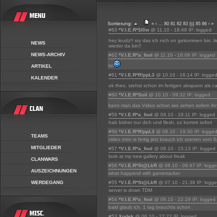
Sortierung:
«
‹
...
80
81
82
83
84
85
86
›
»
#63
*V.I.E.R*$l0w
@ 11.10 - 18:49 IP: logged
hey leudz!! sry das ich nich on gekommen bin..lie
NEWS
wieder da bin!!
NEWS-ARCHIV
#62
*V.I.E.R*a_fool
@ 11.10 - 16:06 IP: logged
lol
ARTIKEL
#61
*V.I.E.R*R!ppL3
@ 10.10 - 16:14 IP: logge
KALENDER
ok theo, stehst schon im fertigen abspann als 
#60
*V.I.E.R*Soil
@ 10.10 - 09:32 IP: logged
kann man das Video schon iwo sehen sofern ih
#59
*V.I.E.R*a_fool
@ 09.10 - 19:11 IP: logged
hab bisher nur dich und flesh, oz kommt sofort
#58
*V.I.E.R*R!ppL3
@ 08.10 - 19:30 IP: logge
TEAMS
video intro is fertig jetz brauch ich szenen vom S
MITGLIEDER
#57
*V.I.E.R*a_fool
@ 08.10 - 15:13 IP: logged
look at my new gallery about freak
CLANWARS
#56
*V.I.E.R*St@LkR
@ 08.10 - 09:47 IP: logg
AUSZEICHNUNGEN
what happend with gametracker
WERDEGANG
#55
*V.I.E.R*St@LkR
@ 07.10 - 21:38 IP: logg
server is down TDM
#54
*V.I.E.R*a_fool
@ 06.10 - 22:29 IP: logged
bald glaub ich. 1 tag brauchts schon
#53
Xodek
@ 06.10 - 22:22 IP: logged