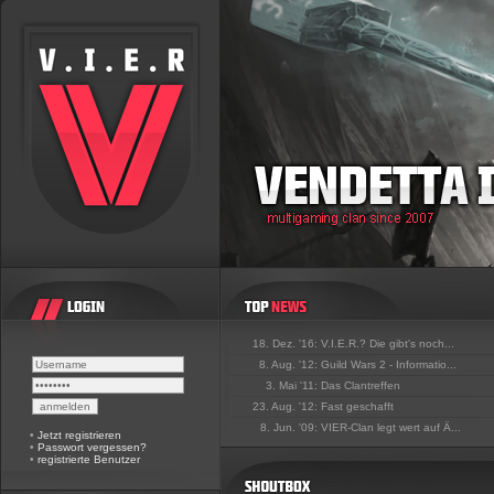
18. Dez. '16:
V.I.E.R.? Die gibt's noch...
8. Aug. '12:
Guild Wars 2 - Informatio...
3. Mai '11:
Das Clantreffen
23. Aug. '12:
Fast geschafft
8. Jun. '09:
VIER-Clan legt wert auf Ä...
•
Jetzt registrieren
•
Passwort vergessen?
•
registrierte Benutzer