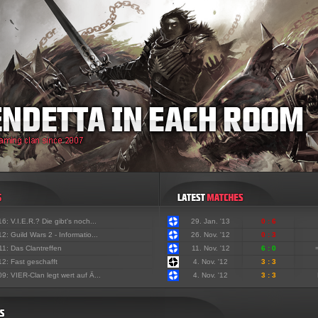
'16:
V.I.E.R.? Die gibt's noch...
29. Jan. '13
0 : 6
'12:
Guild Wars 2 - Informatio...
26. Nov. '12
0 : 3
'11:
Das Clantreffen
11. Nov. '12
6 : 0
'12:
Fast geschafft
4. Nov. '12
3 : 3
'09:
VIER-Clan legt wert auf Ä...
4. Nov. '12
3 : 3