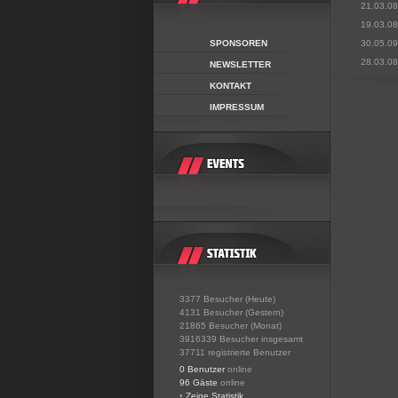
21.03.08
19.03.08
SPONSOREN
30.05.09
28.03.08
NEWSLETTER
KONTAKT
IMPRESSUM
3377 Besucher (Heute)
4131 Besucher (Gestern)
21865 Besucher (Monat)
3916339 Besucher insgesamt
37711 registrierte Benutzer
0 Benutzer
online
96 Gäste
online
•
Zeige Statistik