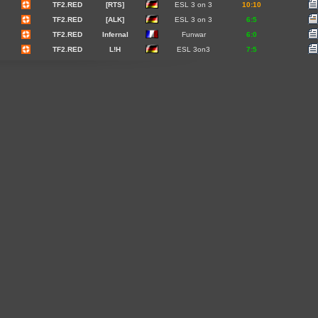
TF2.RED
[RTS]
ESL 3 on 3
10:10
TF2.RED
[ALK]
ESL 3 on 3
6:5
TF2.RED
Infernal
Funwar
6:0
TF2.RED
L!H
ESL 3on3
7:5