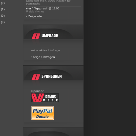
Überzeugt mich, 10/10 Punkten für
(0)
Punchlines.
vier ° Yggdrasil
@ 19:05
(1)
// sick rhymes
(0)
•
Zeige alle
(0)
keine aktive Umfrage
•
zeige Umfragen
Sponsor