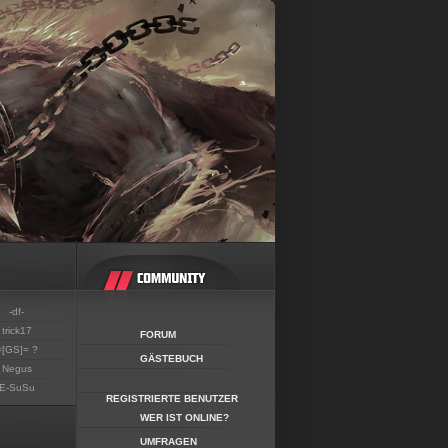
-df-
trick17
FORUM
=[GS]= ?
GÄSTEBUCH
Negus
E-SuSu
REGISTRIERTE BENUTZER
WER IST ONLINE?
UMFRAGEN