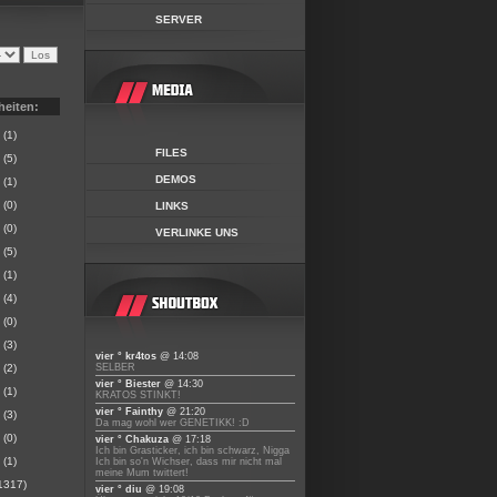
SERVER
heiten:
(1)
FILES
(5)
DEMOS
(1)
(0)
LINKS
(0)
VERLINKE UNS
(5)
(1)
(4)
(0)
(3)
vier ° kr4tos
@ 14:08
(2)
SELBER
vier ° Biester
@ 14:30
(1)
KRATOS STINKT!
vier ° Fainthy
@ 21:20
(3)
Da mag wohl wer GENETIKK! :D
(0)
vier ° Chakuza
@ 17:18
Ich bin Grasticker, ich bin schwarz, Nigga
(1)
Ich bin so'n Wichser, dass mir nicht mal
meine Mum twittert!
1317)
vier ° diu
@ 19:08