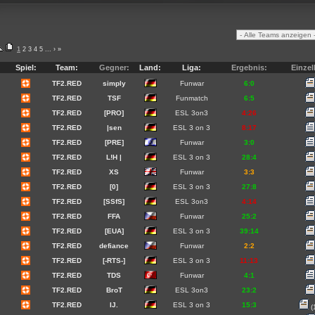
1
2
3
4
5
...
›
»
Spiel:
Team:
Gegner:
Land:
Liga:
Ergebnis:
Einzel
TF2.RED
simply
Funwar
6:0
TF2.RED
TSF
Funmatch
6:5
TF2.RED
[PRO]
ESL 3on3
4:26
TF2.RED
|sen
ESL 3 on 3
8:17
TF2.RED
[PRE]
Funwar
3:0
TF2.RED
L!H |
ESL 3 on 3
28:4
TF2.RED
XS
Funwar
3:3
TF2.RED
[0]
ESL 3 on 3
27:8
TF2.RED
[SSfS]
ESL 3on3
4:14
TF2.RED
FFA
Funwar
25:2
TF2.RED
[EUA]
ESL 3 on 3
39:14
TF2.RED
defiance
Funwar
2:2
TF2.RED
[-RTS-]
ESL 3 on 3
11:13
TF2.RED
TDS
Funwar
4:1
TF2.RED
BroT
ESL 3on3
23:2
TF2.RED
IJ.
ESL 3 on 3
15:3
(