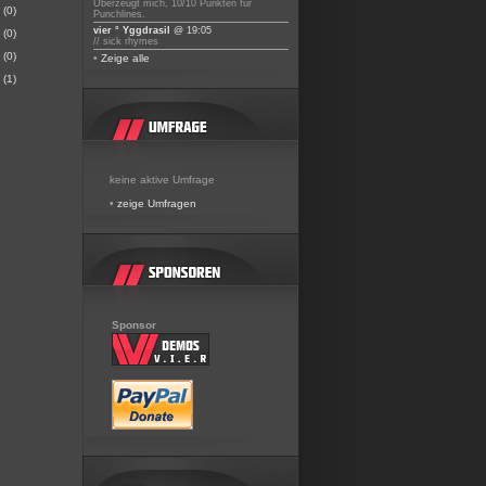
Überzeugt mich, 10/10 Punkten für
(0)
Punchlines.
vier ° Yggdrasil
@ 19:05
(0)
// sick rhymes
(0)
•
Zeige alle
(1)
keine aktive Umfrage
•
zeige Umfragen
Sponsor