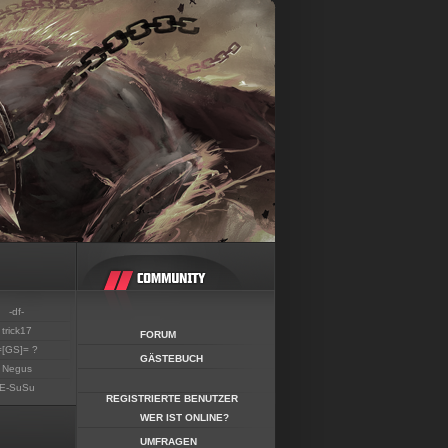
-df-
trick17
FORUM
=[GS]= ?
GÄSTEBUCH
Negus
E-SuSu
REGISTRIERTE BENUTZER
WER IST ONLINE?
UMFRAGEN