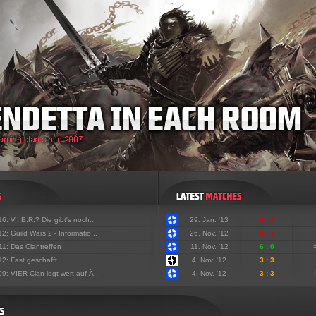
'16:
V.I.E.R.? Die gibt's noch...
29. Jan. '13
0 : 6
'12:
Guild Wars 2 - Informatio...
26. Nov. '12
0 : 3
'11:
Das Clantreffen
11. Nov. '12
6 : 0
'12:
Fast geschafft
4. Nov. '12
3 : 3
'09:
VIER-Clan legt wert auf Ä...
4. Nov. '12
3 : 3