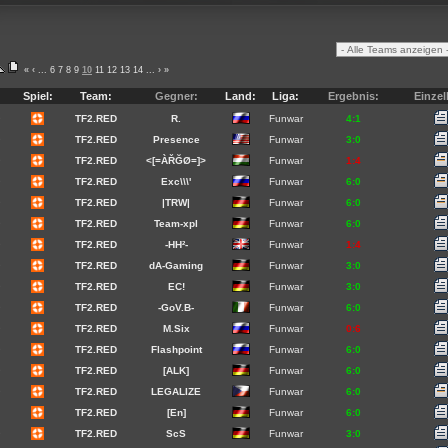
«
‹
...
6
7
8
9
10
11
12
13
14
...
›
»
Spiel:
Team:
Gegner:
Land:
Liga:
Ergebnis:
Einzel
9
TF2.RED
R.
Funwar
4:1
9
TF2.RED
Presence
Funwar
3:0
9
TF2.RED
<[=ÀŘĞØ=]>
Funwar
1:4
9
TF2.RED
Exc\\\'
Funwar
6:0
9
TF2.RED
|TRW|
Funwar
6:0
9
TF2.RED
Team-xpl
Funwar
6:0
9
TF2.RED
-HH²-
Funwar
1:4
9
TF2.RED
dA-Gaming
Funwar
3:0
9
TF2.RED
EC!
Funwar
3:0
9
TF2.RED
-GoV.B-
Funwar
6:0
9
TF2.RED
M.Six
Funwar
0:6
9
TF2.RED
Flashpoint
Funwar
6:0
9
TF2.RED
[ALK]
Funwar
6:0
9
TF2.RED
LEGALIZE
Funwar
6:0
TF2.RED
[En]
Funwar
6:0
9
TF2.RED
ScS
Funwar
3:0