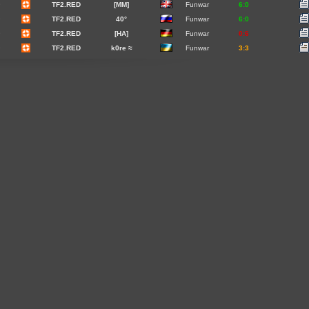
9
TF2.RED
[MM]
Funwar
6:0
9
TF2.RED
40°
Funwar
6:0
9
TF2.RED
[HA]
Funwar
0:6
9
TF2.RED
k0re ≈
Funwar
3:3