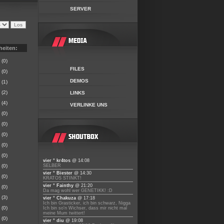
SERVER
heiten:
(0)
FILES
(0)
DEMOS
(1)
(2)
LINKS
(4)
VERLINKE UNS
(0)
(0)
(0)
(0)
(0)
vier ° kr4tos
@ 14:08
(0)
SELBER
vier ° Biester
@ 14:30
(0)
KRATOS STINKT!
vier ° Fainthy
@ 21:20
(0)
Da mag wohl wer GENETIKK! :D
(3)
vier ° Chakuza
@ 17:18
Ich bin Grasticker, ich bin schwarz, Nigga
(0)
Ich bin so'n Wichser, dass mir nicht mal
meine Mum twittert!
(0)
vier ° diu
@ 19:08