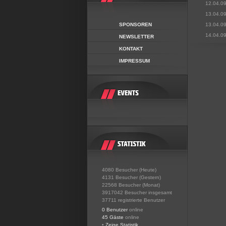
12.04.0
13.04.0
SPONSOREN
13.04.0
14.04.0
NEWSLETTER
KONTAKT
IMPRESSUM
4080 Besucher (Heute)
4131 Besucher (Gestern)
22568 Besucher (Monat)
3917042 Besucher insgesamt
37711 registrierte Benutzer
0 Benutzer
online
45 Gäste
online
•
Zeige Statistik