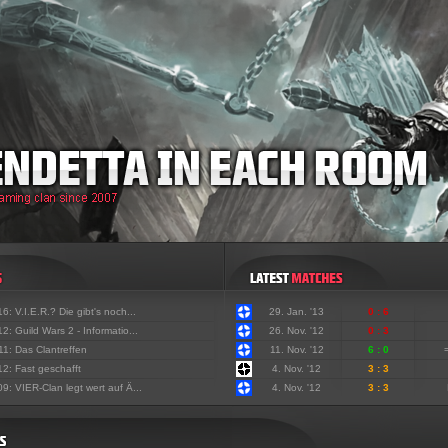
'16:
V.I.E.R.? Die gibt's noch...
29. Jan. '13
0 : 6
'12:
Guild Wars 2 - Informatio...
26. Nov. '12
0 : 3
'11:
Das Clantreffen
11. Nov. '12
6 : 0
'12:
Fast geschafft
4. Nov. '12
3 : 3
'09:
VIER-Clan legt wert auf Ä...
4. Nov. '12
3 : 3