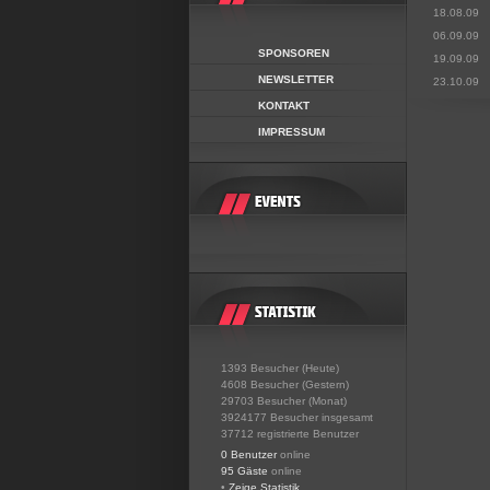
18.08.09
06.09.09
SPONSOREN
19.09.09
NEWSLETTER
23.10.09
KONTAKT
IMPRESSUM
1393 Besucher (Heute)
4608 Besucher (Gestern)
29703 Besucher (Monat)
3924177 Besucher insgesamt
37712 registrierte Benutzer
0 Benutzer
online
95 Gäste
online
•
Zeige Statistik