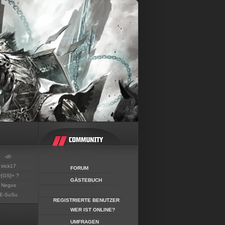
-df-
trick17
FORUM
=[GS]= ?
GÄSTEBUCH
Negus
E-SuSu
REGISTRIERTE BENUTZER
WER IST ONLINE?
UMFRAGEN