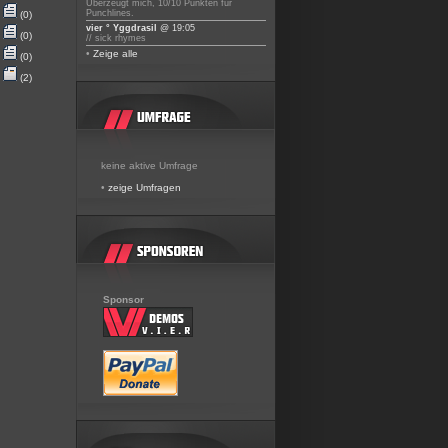
Überzeugt mich, 10/10 Punkten für
Punchlines.
(0)
vier ° Yggdrasil
@ 19:05
(0)
// sick rhymes
•
Zeige alle
(0)
(2)
keine aktive Umfrage
•
zeige Umfragen
Sponsor