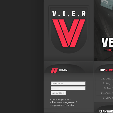
18. Dez. 
8. Aug. 
3. Mai 
23. Aug. 
8. Jun. 
•
Jetzt registrieren
•
Passwort vergessen?
•
registrierte Benutzer