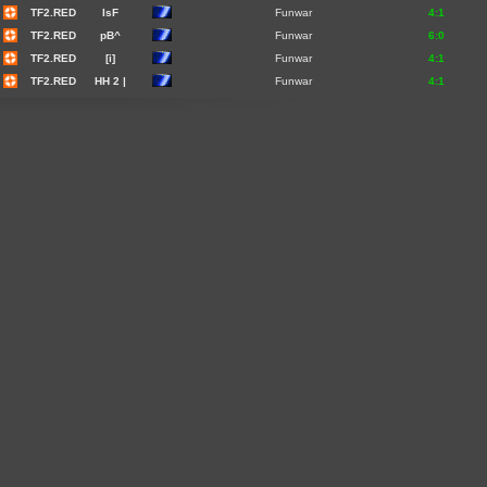
TF2.RED
IsF
Funwar
4:1
TF2.RED
pB^
Funwar
6:0
TF2.RED
[i]
Funwar
4:1
TF2.RED
HH 2 |
Funwar
4:1