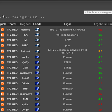
«
‹
...
7
8
9
10
11
12
13
14
15
...
›
»
piel:
Team:
Gegner:
Land:
Liga:
Ergebnis:
Ein
TF2.RED
Menace
TF2TV Tournament #3 FINALS
0:6
TF2.RED
FLAI
WPTF2L Season 8
6:0
TF2.RED
iM.
PCW
6:0
TF2.RED
MIPC
pcw
6:0
ETF2L Season 13 powered by Tt
TF2.RED
Lutuset
3:3
eSPORTS
TF2.RED
snuke
Funwar
6:0
TF2.RED
-[MG]-
ETF2L
6:0
TF2.RED
C$W
ETF2L
6:0
TF2.RED
FragMative
Funwar
3:0
TF2.RED
Lote//
Funwar
6:0
TF2.RED
GAMe
Funwar
1:4
TF2.RED
HH²
Funmatch
3:0
TF2.RED
Fragmative
Funwar
0:6
TF2.RED
FcN
Funwar
4:1
TF2.RED
spLit.
Funwar
0:3
TF2.RED
Origin
Funwar
1:4