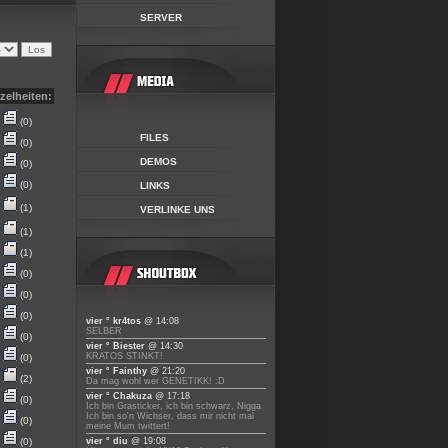
SERVER
zelheiten:
(0)
FILES
(0)
DEMOS
(0)
(0)
LINKS
(1)
VERLINKE UNS
(1)
(1)
(0)
(0)
(0)
vier ° kr4tos
@ 14:08
SELBER
(0)
vier ° Biester
@ 14:30
KRATOS STINKT!
(0)
vier ° Fainthy
@ 21:20
(2)
Da mag wohl wer GENETIKK! :D
vier ° Chakuza
@ 17:18
(0)
Ich bin Grasticker, ich bin schwarz, Nigga
Ich bin so'n Wichser, dass mir nicht mal
(0)
meine Mum twittert!
(0)
vier ° diu
@ 19:08