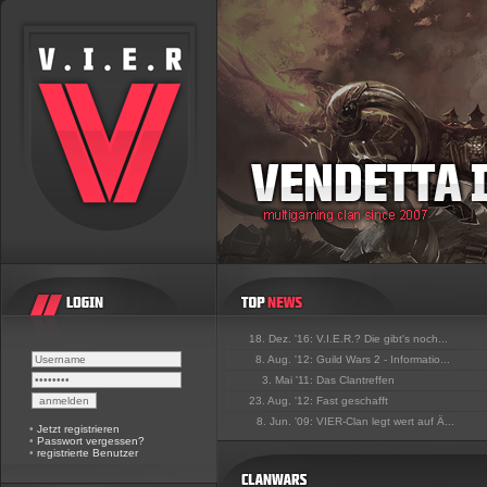
18. Dez. '16:
V.I.E.R.? Die gibt's noch...
8. Aug. '12:
Guild Wars 2 - Informatio...
3. Mai '11:
Das Clantreffen
23. Aug. '12:
Fast geschafft
8. Jun. '09:
VIER-Clan legt wert auf Ä...
•
Jetzt registrieren
•
Passwort vergessen?
•
registrierte Benutzer