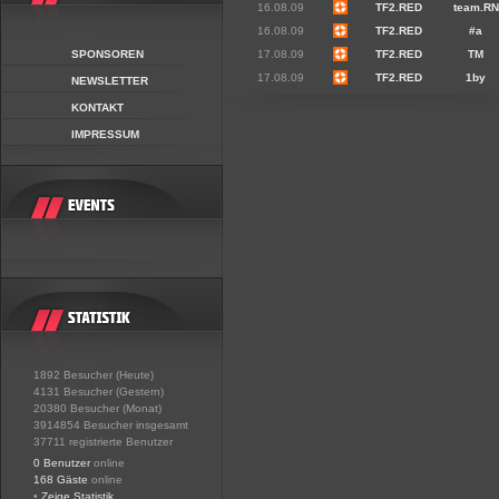
16.08.09
TF2.RED
team.RN
16.08.09
TF2.RED
#a
SPONSOREN
17.08.09
TF2.RED
TM
17.08.09
TF2.RED
1by
NEWSLETTER
KONTAKT
IMPRESSUM
1892 Besucher (Heute)
4131 Besucher (Gestern)
20380 Besucher (Monat)
3914854 Besucher insgesamt
37711 registrierte Benutzer
0 Benutzer
online
168 Gäste
online
•
Zeige Statistik