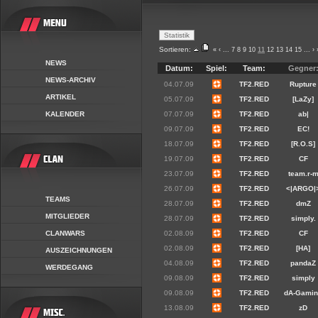
Sortieren:
«
‹
...
7
8
9
10
11
12
13
14
15
...
›
NEWS
Datum:
Spiel:
Team:
Gegner
NEWS-ARCHIV
04.07.09
TF2.RED
Rupture
ARTIKEL
05.07.09
TF2.RED
[LaZy]
KALENDER
07.07.09
TF2.RED
ab|
09.07.09
TF2.RED
EC!
18.07.09
TF2.RED
[R.O.S]
19.07.09
TF2.RED
CF
23.07.09
TF2.RED
team.r-
26.07.09
TF2.RED
<|ARGO|
TEAMS
28.07.09
TF2.RED
dmZ
MITGLIEDER
28.07.09
TF2.RED
simply.
CLANWARS
02.08.09
TF2.RED
CF
02.08.09
TF2.RED
[HA]
AUSZEICHNUNGEN
04.08.09
TF2.RED
pandaZ
WERDEGANG
09.08.09
TF2.RED
simply
09.08.09
TF2.RED
dA-Gami
13.08.09
TF2.RED
zD