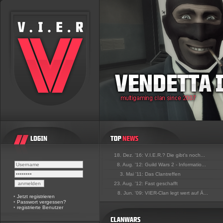
18. Dez. '16:
V.I.E.R.? Die gibt's noch...
8. Aug. '12:
Guild Wars 2 - Informatio...
3. Mai '11:
Das Clantreffen
23. Aug. '12:
Fast geschafft
8. Jun. '09:
VIER-Clan legt wert auf Ä...
•
Jetzt registrieren
•
Passwort vergessen?
•
registrierte Benutzer