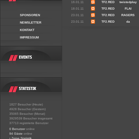
16.01.11
TF2.RED
twistedplay
18.01.11
TF2.RED
FLAI
SPONSOREN
23.01.11
TF2.RED
RAGERS
23.01.11
TF2.RED
da
NEWSLETTER
KONTAKT
IMPRESSUM
1827 Besucher (Heute)
4928 Besucher (Gestern)
35065 Besucher (Monat)
3929539 Besucher insgesamt
37713 registrierte Benutzer
0 Benutzer
online
94 Gäste
online
•
Zeige Statistik