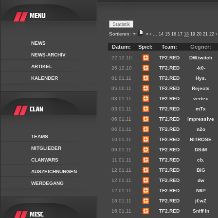
Sortieren:
«
‹
...
14
15
16
17
18
19
20
21
22
›
NEWS
Datum:
Spiel:
Team:
Gegner:
NEWS-ARCHIV
22.12.10
TF2.RED
DW.twitch
ARTIKEL
26.12.10
TF2.RED
-k0-
KALENDER
01.01.11
TF2.RED
Hys.
05.06.11
TF2.RED
Rejects
03.01.11
TF2.RED
vertex
03.01.11
TF2.RED
mTx
06.01.11
TF2.RED
impressive
06.01.11
TF2.RED
n2o
TEAMS
10.01.11
TF2.RED
NITROSE
MITGLIEDER
09.01.11
TF2.RED
DStM
CLANWARS
11.01.11
TF2.RED
cb.
12.01.11
TF2.RED
BiG
AUSZEICHNUNGEN
12.01.11
TF2.RED
dw
WERDEGANG
12.01.11
TF2.RED
N6P
18.01.11
TF2.RED
j€wZ
16.01.11
TF2.RED
Sniff in