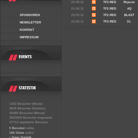
05.06.11
TF2.RED
Rejects
01.06.11
TF2.RED
4Q
SPONSOREN
29.05.11
TF2.RED
BLAST
25.05.11
TF2.RED
31.
NEWSLETTER
KONTAKT
IMPRESSUM
1442 Besucher (Heute)
4806 Besucher (Gestern)
39486 Besucher (Monat)
3933960 Besucher insgesamt
37714 registrierte Benutzer
0 Benutzer
online
180 Gäste
online
•
Zeige Statistik