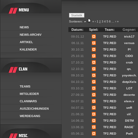
Sortieren:
«
‹
1
2
3
4
5
6
...
›
»
NEWS
Datum:
Spiel:
Team:
Gegner:
NEWS-ARCHIV
09.01.12
TF2.RED
trick17
ARTIKEL
06.11.11
TF2.RED
versus
KALENDER
30.10.11
TF2.RED
P!
25.10.11
TF2.RED
CIDO
17.10.11
TF2.RED
crab
12.10.11
TF2.RED
qn.
09.10.11
TF2.RED
yoyotech.
04.10.11
TF2.RED
dotpiXels
TEAMS
03.10.11
TF2.RED
LOT
MITGLIEDER
27.09.11
TF2.RED
decerto
CLANWARS
04.07.11
TF2.RED
elem.v
04.07.11
TF2.RED
unR
AUSZEICHNUNGEN
21.06.11
TF2.RED
uV.
WERDEGANG
14.06.11
TF2.RED
DSTM
13.06.11
TF2.RED
RAGE´
05.06.11
TF2.RED
PwR