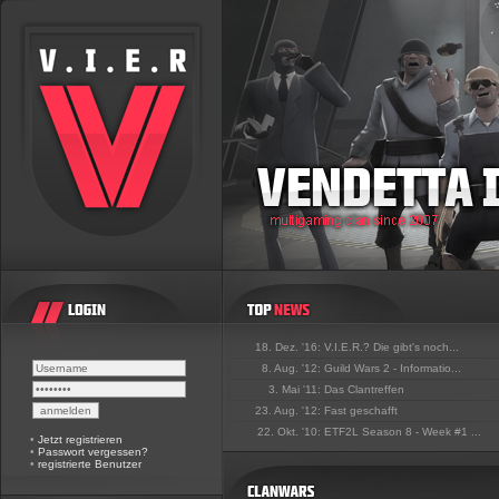
18. Dez. '16:
V.I.E.R.? Die gibt's noch...
8. Aug. '12:
Guild Wars 2 - Informatio...
3. Mai '11:
Das Clantreffen
23. Aug. '12:
Fast geschafft
22. Okt. '10:
ETF2L Season 8 - Week #1 ...
•
Jetzt registrieren
•
Passwort vergessen?
•
registrierte Benutzer