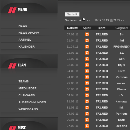
Sortieren:
«
‹
...
16
17
18
19
20
21
22
›
»
NEWS
Datum:
Spiel:
Team:
Gegner:
NEWS-ARCHIV
07.03.11
TF2.RED
Sir
ARTIKEL
21.04.11
TF2.RED
fm!
KALENDER
11.04.11
TF2.RED
FRØMAND?
22.03.11
TF2.RED
31.
22.03.11
TF2.RED
Xen
23.03.11
TF2.RED
RQ x
24.03.11
TF2.RED
EnRo
24.05.11
TF2.RED
Perilous
TEAMS
29.03.11
TF2.RED
enixe.
MITGLIEDER
30.03.11
TF2.RED
Blame
CLANWARS
04.04.11
TF2.RED
uV.
31.03.11
TF2.RED
karnage
AUSZEICHNUNGEN
31.03.11
TF2.RED
iM.
WERDEGANG
04.05.11
TF2.RED
Perilous
09.05.11
TF2.RED
DStM
27.09.11
TF2.RED
decerto