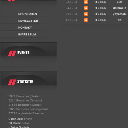
03.10.11
TF2.RED
LOT
04.10.11
TF2.RED
dotpiXels
SPONSOREN
09.10.11
TF2.RED
yoyotech.
12.10.11
TF2.RED
qn.
NEWSLETTER
KONTAKT
IMPRESSUM
3974 Besucher (Heute)
5214 Besucher (Gestern)
27676 Besucher (Monat)
3922150 Besucher insgesamt
37712 registrierte Benutzer
0 Benutzer
online
60 Gäste
online
•
Zeige Statistik