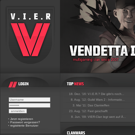
18. Dez. '16:
V.I.E.R.? Die gibt's noch...
8. Aug. '12:
Guild Wars 2 - Informatio...
3. Mai '11:
Das Clantreffen
23. Aug. '12:
Fast geschafft
8. Jun. '09:
VIER-Clan legt wert auf Ä...
•
Jetzt registrieren
•
Passwort vergessen?
•
registrierte Benutzer