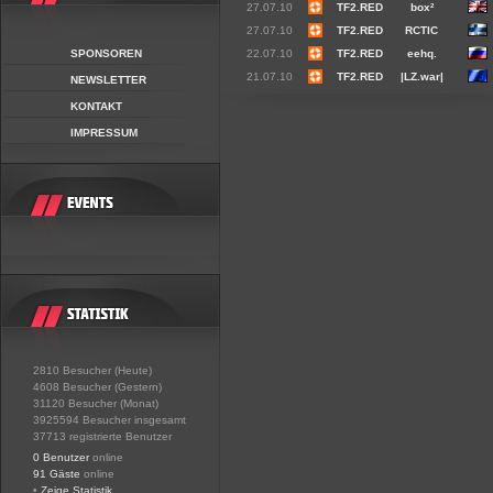
27.07.10
TF2.RED
box²
27.07.10
TF2.RED
RCTIC
SPONSOREN
22.07.10
TF2.RED
eehq.
21.07.10
TF2.RED
|LZ.war|
NEWSLETTER
KONTAKT
IMPRESSUM
2810 Besucher (Heute)
4608 Besucher (Gestern)
31120 Besucher (Monat)
3925594 Besucher insgesamt
37713 registrierte Benutzer
0 Benutzer
online
91 Gäste
online
•
Zeige Statistik