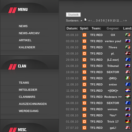
Sortieren:
«
‹
...
3
4
5
6
7
8
9
10
11
...
›
»
NEWS
Datum:
Spiel:
Team:
Gegner:
Land
NEWS-ARCHIV
05.09.10
TF2.RED
OX
ARTIKEL
03.09.10
TF2.RED
vertex you!
KALENDER
31.08.10
TF2.RED
7lives
30.08.10
TF2.RED
pl.
29.08.10
TF2.RED
|LZ.war|
24.08.10
TF2.RED
Tribunal
19.08.10
TF2.RED
SEKTOR
13.08.10
TF2.RED
-[MG]-
TEAMS
11.08.10
TF2.RED
enixe
MITGLIEDER
11.08.10
TF2.RED
=[IDK]=
CLANWARS
05.08.10
TF2.RED
Redstars >>
04.08.10
TF2.RED
SEKTOR
AUSZEICHNUNGEN
02.08.10
TF2.RED
versus.
WERDEGANG
02.08.10
TF2.RED
*hic*
01.08.10
TF2.RED
Trick 17
27.07.10
TF2.RED
gaL!