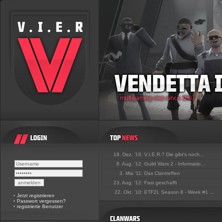
18. Dez. '16:
V.I.E.R.? Die gibt's noch...
8. Aug. '12:
Guild Wars 2 - Informatio...
3. Mai '11:
Das Clantreffen
23. Aug. '12:
Fast geschafft
22. Okt. '10:
ETF2L Season 8 - Week #1 ...
•
Jetzt registrieren
•
Passwort vergessen?
•
registrierte Benutzer