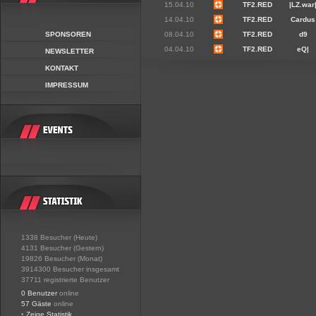
15.04.10
TF2.RED
|LZ.war
14.04.10
TF2.RED
Cardus
SPONSOREN
08.04.10
TF2.RED
d9
04.04.10
TF2.RED
eQ|
NEWSLETTER
KONTAKT
IMPRESSUM
1338 Besucher (Heute)
4131 Besucher (Gestern)
19826 Besucher (Monat)
3914300 Besucher insgesamt
37711 registrierte Benutzer
0 Benutzer
online
57 Gäste
online
•
Zeige Statistik