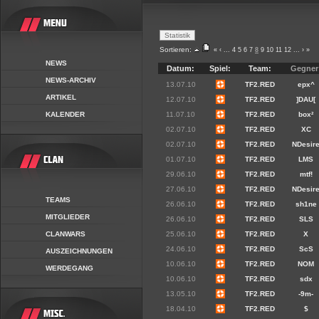
Sortieren:
«
‹
...
4
5
6
7
8
9
10
11
12
...
›
»
NEWS
Datum:
Spiel:
Team:
Gegner
NEWS-ARCHIV
13.07.10
TF2.RED
epx^
ARTIKEL
12.07.10
TF2.RED
]DAU[
KALENDER
11.07.10
TF2.RED
box²
02.07.10
TF2.RED
XC
02.07.10
TF2.RED
NDesir
01.07.10
TF2.RED
LMS
29.06.10
TF2.RED
mtf!
27.06.10
TF2.RED
NDesir
TEAMS
26.06.10
TF2.RED
sh1ne
MITGLIEDER
26.06.10
TF2.RED
SLS
CLANWARS
25.06.10
TF2.RED
X
24.06.10
TF2.RED
ScS
AUSZEICHNUNGEN
10.06.10
TF2.RED
NOM
WERDEGANG
10.06.10
TF2.RED
sdx
13.05.10
TF2.RED
-9m-
18.04.10
TF2.RED
$