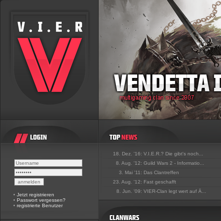
18. Dez. '16:
V.I.E.R.? Die gibt's noch...
8. Aug. '12:
Guild Wars 2 - Informatio...
3. Mai '11:
Das Clantreffen
23. Aug. '12:
Fast geschafft
8. Jun. '09:
VIER-Clan legt wert auf Ä...
•
Jetzt registrieren
•
Passwort vergessen?
•
registrierte Benutzer