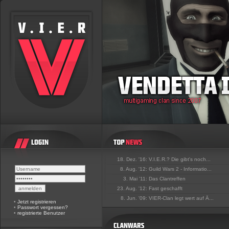
18. Dez. '16:
V.I.E.R.? Die gibt's noch...
8. Aug. '12:
Guild Wars 2 - Informatio...
3. Mai '11:
Das Clantreffen
23. Aug. '12:
Fast geschafft
8. Jun. '09:
VIER-Clan legt wert auf Ä...
•
Jetzt registrieren
•
Passwort vergessen?
•
registrierte Benutzer