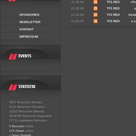
11.05.09
TF2.RED
vTr
12.05.09
TF2.RED
u
SPONSOREN
12.05.09
TF2.RED
Octo
14.05.09
TF2.RED
e.
NEWSLETTER
KONTAKT
IMPRESSUM
3827 Besucher (Heute)
4131 Besucher (Gestern)
22315 Besucher (Monat)
3916789 Besucher insgesamt
37711 registrierte Benutzer
0 Benutzer
online
123 Gäste
online
•
Zeige Statistik