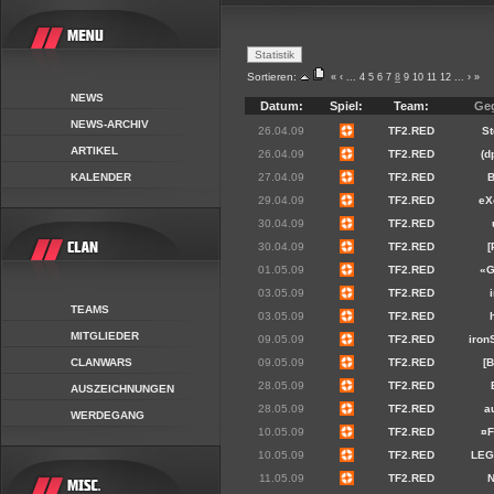
Sortieren:
«
‹
...
4
5
6
7
8
9
10
11
12
...
›
»
NEWS
Datum:
Spiel:
Team:
Ge
NEWS-ARCHIV
26.04.09
TF2.RED
S
ARTIKEL
26.04.09
TF2.RED
(d
KALENDER
27.04.09
TF2.RED
29.04.09
TF2.RED
eX
30.04.09
TF2.RED
30.04.09
TF2.RED
[
01.05.09
TF2.RED
«
03.05.09
TF2.RED
TEAMS
03.05.09
TF2.RED
MITGLIEDER
09.05.09
TF2.RED
iron
CLANWARS
09.05.09
TF2.RED
[
28.05.09
TF2.RED
AUSZEICHNUNGEN
28.05.09
TF2.RED
au
WERDEGANG
10.05.09
TF2.RED
¤
10.05.09
TF2.RED
LEG
11.05.09
TF2.RED
N