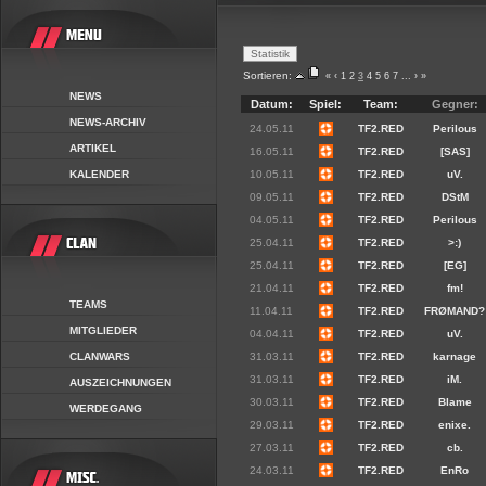
Sortieren:
«
‹
1
2
3
4
5
6
7
...
›
»
NEWS
Datum:
Spiel:
Team:
Gegner:
NEWS-ARCHIV
24.05.11
TF2.RED
Perilous
ARTIKEL
16.05.11
TF2.RED
[SAS]
KALENDER
10.05.11
TF2.RED
uV.
09.05.11
TF2.RED
DStM
04.05.11
TF2.RED
Perilous
25.04.11
TF2.RED
>:)
25.04.11
TF2.RED
[EG]
21.04.11
TF2.RED
fm!
TEAMS
11.04.11
TF2.RED
FRØMAND?
MITGLIEDER
04.04.11
TF2.RED
uV.
CLANWARS
31.03.11
TF2.RED
karnage
31.03.11
TF2.RED
iM.
AUSZEICHNUNGEN
30.03.11
TF2.RED
Blame
WERDEGANG
29.03.11
TF2.RED
enixe.
27.03.11
TF2.RED
cb.
24.03.11
TF2.RED
EnRo