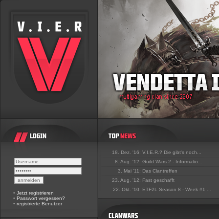
18. Dez. '16:
V.I.E.R.? Die gibt's noch...
8. Aug. '12:
Guild Wars 2 - Informatio...
3. Mai '11:
Das Clantreffen
23. Aug. '12:
Fast geschafft
22. Okt. '10:
ETF2L Season 8 - Week #1 ...
•
Jetzt registrieren
•
Passwort vergessen?
•
registrierte Benutzer