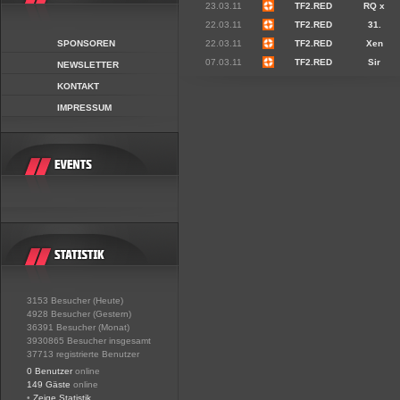
23.03.11
TF2.RED
RQ x
22.03.11
TF2.RED
31.
SPONSOREN
22.03.11
TF2.RED
Xen
07.03.11
TF2.RED
Sir
NEWSLETTER
KONTAKT
IMPRESSUM
3153 Besucher (Heute)
4928 Besucher (Gestern)
36391 Besucher (Monat)
3930865 Besucher insgesamt
37713 registrierte Benutzer
0 Benutzer
online
149 Gäste
online
•
Zeige Statistik