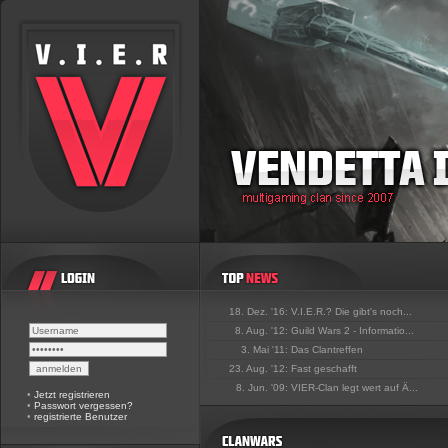
18. Dez. '16:
V.I.E.R.? Die gibt's noch...
8. Aug. '12:
Guild Wars 2 - Informatio...
3. Mai '11:
Das Clantreffen
23. Aug. '12:
Fast geschafft
8. Jun. '09:
VIER-Clan legt wert auf Ä...
•
Jetzt registrieren
•
Passwort vergessen?
•
registrierte Benutzer