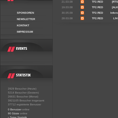
21.03.08
TF2.RED
[RTS
19.03.08
TF2.RED
[ALK
SPONSOREN
30.05.09
TF2.RED
Infern
28.03.08
TF2.RED
L!H
NEWSLETTER
KONTAKT
IMPRESSUM
2929 Besucher (Heute)
5214 Besucher (Gestern)
26631 Besucher (Monat)
3921105 Besucher insgesamt
37712 registrierte Benutzer
0 Benutzer
online
90 Gäste
online
•
Zeige Statistik