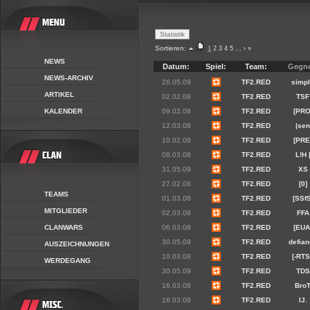
Sortieren:
1
2
3
4
5
...
›
»
NEWS
Datum:
Spiel:
Team:
Gegne
NEWS-ARCHIV
26.05.09
TF2.RED
simp
ARTIKEL
02.02.08
TF2.RED
TSF
KALENDER
09.02.08
TF2.RED
[PRO
12.03.08
TF2.RED
|se
10.02.08
TF2.RED
[PRE
08.03.08
TF2.RED
L!H 
31.05.09
TF2.RED
XS
27.02.08
TF2.RED
[0]
TEAMS
01.03.08
TF2.RED
[SSfS
MITGLIEDER
02.03.08
TF2.RED
FFA
CLANWARS
06.03.08
TF2.RED
[EUA
30.05.09
TF2.RED
defia
AUSZEICHNUNGEN
10.03.08
TF2.RED
[-RTS
WERDEGANG
30.05.09
TF2.RED
TDS
16.03.08
TF2.RED
Bro
16.03.08
TF2.RED
IJ.