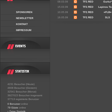
08.03.09
TF2.RED
Gurka*
15.03.09
TF2.RED
Lapinou Te
SPONSOREN
10.05.09
TF2.RED
¤FLB¤
16.05.09
TF2.RED
SLS
NEWSLETTER
KONTAKT
IMPRESSUM
4231 Besucher (Heute)
4608 Besucher (Gestern)
32541 Besucher (Monat)
3927015 Besucher insgesamt
37713 registrierte Benutzer
0 Benutzer
online
79 Gäste
online
•
Zeige Statistik