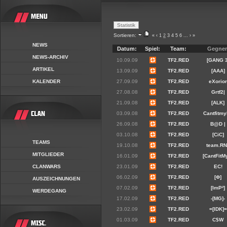
Sortieren:
«
‹
1
2
3
4
5
6
...
›
»
NEWS
Datum:
Spiel:
Team:
Gegner
NEWS-ARCHIV
10.09.09
TF2.RED
[GANG 3
ARTIKEL
13.09.09
TF2.RED
[AAA]
KALENDER
27.09.09
TF2.RED
eXorio
27.08.08
TF2.RED
Grtf2|
21.09.08
TF2.RED
[ALK]
03.09.08
TF2.RED
Cantfitmy
26.09.08
TF2.RED
B@D |
03.10.08
TF2.RED
[CiC]
TEAMS
19.10.08
TF2.RED
team.RN
MITGLIEDER
16.01.09
TF2.RED
[CantFitM
CLANWARS
23.01.09
TF2.RED
EC!
06.02.09
TF2.RED
[Φ]
AUSZEICHNUNGEN
07.02.09
TF2.RED
[ImP²]
WERDEGANG
17.02.09
TF2.RED
-[MG]-
23.02.09
TF2.RED
=[IDK]=
01.03.09
TF2.RED
C$W