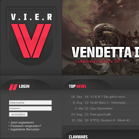
18. Dez. '16:
V.I.E.R.? Die gibt's noch...
8. Aug. '12:
Guild Wars 2 - Informatio...
3. Mai '11:
Das Clantreffen
23. Aug. '12:
Fast geschafft
22. Okt. '10:
ETF2L Season 8 - Week #1 ...
•
Jetzt registrieren
•
Passwort vergessen?
•
registrierte Benutzer