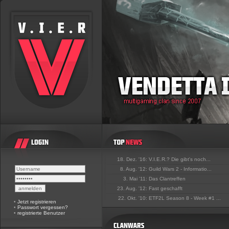
18. Dez. '16:
V.I.E.R.? Die gibt's noch...
8. Aug. '12:
Guild Wars 2 - Informatio...
3. Mai '11:
Das Clantreffen
23. Aug. '12:
Fast geschafft
22. Okt. '10:
ETF2L Season 8 - Week #1 ...
•
Jetzt registrieren
•
Passwort vergessen?
•
registrierte Benutzer