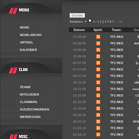
Sortieren:
«
‹
1
2
3
4
5
6
7
...
›
»
NEWS
Datum:
Spiel:
Team:
Ge
NEWS-ARCHIV
17.05.09
TF2.RED
ARTIKEL
01.06.09
TF2.RED
def
KALENDER
14.06.09
TF2.RED
23.06.09
TF2.RED
05.07.09
TF2.RED
[L
07.07.09
TF2.RED
09.07.09
TF2.RED
26.11.09
TF2.RED
cBu
TEAMS
29.11.09
TF2.RED
cau
MITGLIEDER
13.10.09
TF2.RED
cZ
CLANWARS
25.10.09
TF2.RED
[
11.10.09
TF2.RED
AUSZEICHNUNGEN
25.02.10
TF2.RED
WERDEGANG
28.02.10
TF2.RED
6kN
21.03.10
TF2.RED
04.04.10
TF2.RED