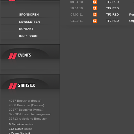
08.04.10
TF2.RED
18.04.10
TF2.RED
SPONSOREN
04.05.11
TF2.RED
Per
04.10.11
TF2.RED
dot
NEWSLETTER
KONTAKT
IMPRESSUM
4267 Besucher (Heute)
4608 Besucher (Gestern)
32577 Besucher (Monat)
3927051 Besucher insgesamt
37713 registrierte Benutzer
0 Benutzer
online
112 Gäste
online
•
Zeige Statistik