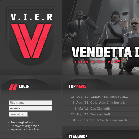
18. Dez. '16:
V.I.E.R.? Die gibt's noch...
8. Aug. '12:
Guild Wars 2 - Informatio...
3. Mai '11:
Das Clantreffen
23. Aug. '12:
Fast geschafft
8. Jun. '09:
VIER-Clan legt wert auf Ä...
•
Jetzt registrieren
•
Passwort vergessen?
•
registrierte Benutzer