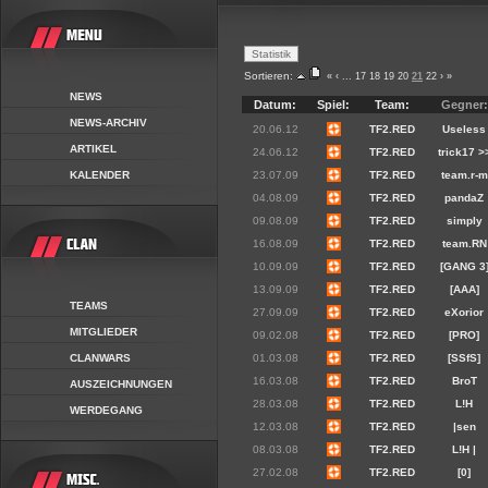
Sortieren:
«
‹
...
17
18
19
20
21
22
›
»
NEWS
Datum:
Spiel:
Team:
Gegner:
NEWS-ARCHIV
20.06.12
TF2.RED
Useless
ARTIKEL
24.06.12
TF2.RED
trick17 >
KALENDER
23.07.09
TF2.RED
team.r-m
04.08.09
TF2.RED
pandaZ
09.08.09
TF2.RED
simply
16.08.09
TF2.RED
team.RN
10.09.09
TF2.RED
[GANG 3
13.09.09
TF2.RED
[AAA]
TEAMS
27.09.09
TF2.RED
eXorior
MITGLIEDER
09.02.08
TF2.RED
[PRO]
CLANWARS
01.03.08
TF2.RED
[SSfS]
16.03.08
TF2.RED
BroT
AUSZEICHNUNGEN
28.03.08
TF2.RED
L!H
WERDEGANG
12.03.08
TF2.RED
|sen
08.03.08
TF2.RED
L!H |
27.02.08
TF2.RED
[0]