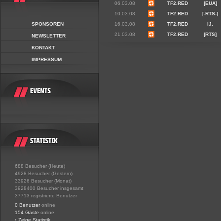
06.03.08
TF2.RED
[EUA]
10.03.08
TF2.RED
[-RTS-]
SPONSOREN
16.03.08
TF2.RED
IJ.
21.03.08
TF2.RED
[RTS]
NEWSLETTER
KONTAKT
IMPRESSUM
688 Besucher (Heute)
4928 Besucher (Gestern)
33926 Besucher (Monat)
3928400 Besucher insgesamt
37713 registrierte Benutzer
0 Benutzer
online
154 Gäste
online
•
Zeige Statistik