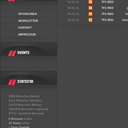
11.01.11
TF2.RED
18.01.11
TF2.RED
SPONSOREN
16.01.11
TF2.RED
Sn
16.01.11
TF2.RED
twi
NEWSLETTER
KONTAKT
IMPRESSUM
3388 Besucher (Heute)
4131 Besucher (Gestern)
21876 Besucher (Monat)
3916350 Besucher insgesamt
37711 registrierte Benutzer
0 Benutzer
online
45 Gäste
online
•
Zeige Statistik