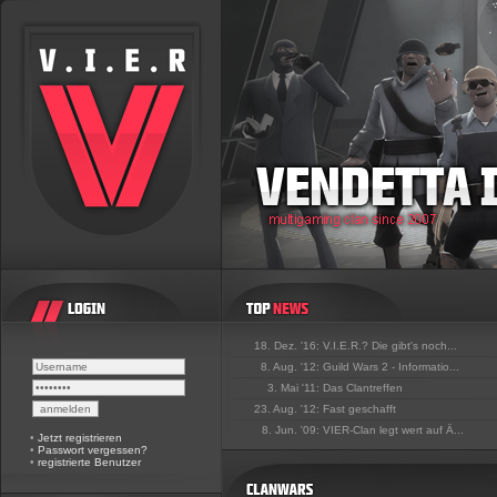
18. Dez. '16:
V.I.E.R.? Die gibt's noch...
8. Aug. '12:
Guild Wars 2 - Informatio...
3. Mai '11:
Das Clantreffen
23. Aug. '12:
Fast geschafft
8. Jun. '09:
VIER-Clan legt wert auf Ä...
•
Jetzt registrieren
•
Passwort vergessen?
•
registrierte Benutzer