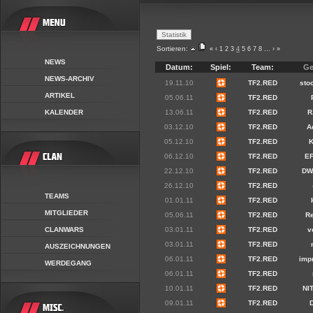
Sortieren:
«
‹
1
2
3
4
5
6
7
8
...
›
»
NEWS
Datum:
Spiel:
Team:
Ge
NEWS-ARCHIV
19.11.10
TF2.RED
sto
ARTIKEL
05.06.11
TF2.RED
KALENDER
13.06.11
TF2.RED
R
03.12.10
TF2.RED
A
05.12.10
TF2.RED
06.12.10
TF2.RED
E
22.12.10
TF2.RED
DW
26.12.10
TF2.RED
TEAMS
01.01.11
TF2.RED
MITGLIEDER
05.06.11
TF2.RED
R
CLANWARS
03.01.11
TF2.RED
v
03.01.11
TF2.RED
AUSZEICHNUNGEN
06.01.11
TF2.RED
imp
WERDEGANG
06.01.11
TF2.RED
10.01.11
TF2.RED
NI
09.01.11
TF2.RED