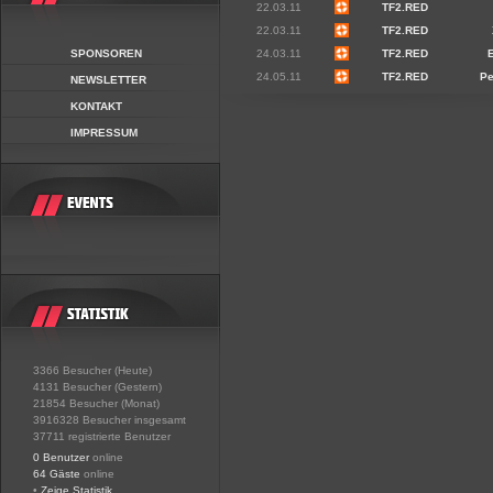
22.03.11
TF2.RED
22.03.11
TF2.RED
SPONSOREN
24.03.11
TF2.RED
24.05.11
TF2.RED
Pe
NEWSLETTER
KONTAKT
IMPRESSUM
3366 Besucher (Heute)
4131 Besucher (Gestern)
21854 Besucher (Monat)
3916328 Besucher insgesamt
37711 registrierte Benutzer
0 Benutzer
online
64 Gäste
online
•
Zeige Statistik