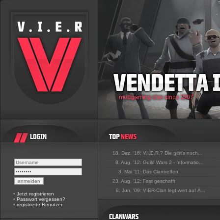
18. Dez. '16:
V.I.E.R.? Die gibt's noch...
8. Aug. '12:
Guild Wars 2 - Informatio...
3. Mai '11:
Das Clantreffen
23. Aug. '12:
Fast geschafft
8. Jun. '09:
VIER-Clan legt wert auf Ä...
•
Jetzt registrieren
•
Passwort vergessen?
•
registrierte Benutzer