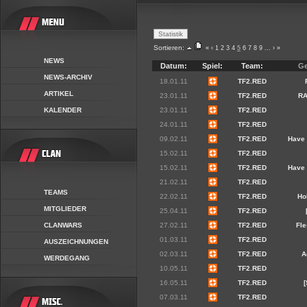
Sortieren:
«
‹
1
2
3
4
5
6
7
8
9
...
›
»
NEWS
Datum:
Spiel:
Team:
Ge
NEWS-ARCHIV
18.01.11
TF2.RED
ARTIKEL
23.01.11
TF2.RED
R
KALENDER
23.01.11
TF2.RED
24.01.11
TF2.RED
09.02.11
TF2.RED
Have
15.02.11
TF2.RED
15.02.11
TF2.RED
Have
21.02.11
TF2.RED
TEAMS
22.02.11
TF2.RED
Ho
MITGLIEDER
25.04.11
TF2.RED
CLANWARS
27.02.11
TF2.RED
Fle
01.03.11
TF2.RED
AUSZEICHNUNGEN
02.03.11
TF2.RED
A
WERDEGANG
10.05.11
TF2.RED
16.05.11
TF2.RED
07.03.11
TF2.RED