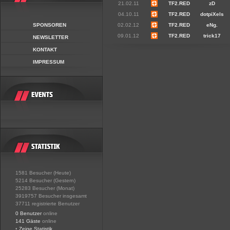
21.02.11
TF2.RED
zD
04.10.11
TF2.RED
dotpiXels
SPONSOREN
02.02.12
TF2.RED
eNg.
09.01.12
TF2.RED
trick17
NEWSLETTER
KONTAKT
IMPRESSUM
1581 Besucher (Heute)
5214 Besucher (Gestern)
25283 Besucher (Monat)
3919757 Besucher insgesamt
37711 registrierte Benutzer
0 Benutzer
online
141 Gäste
online
•
Zeige Statistik