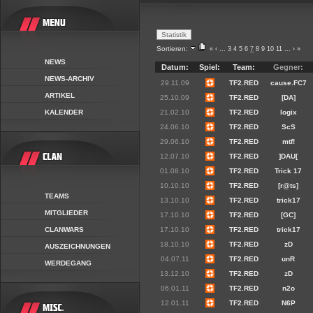
Sortieren:
«
‹
...
3
4
5
6
7
8
9
10
11
...
›
»
NEWS
Datum:
Spiel:
Team:
Gegner:
NEWS-ARCHIV
29.11.09
TF2.RED
cause.FC7
ARTIKEL
25.10.09
TF2.RED
[DA]
KALENDER
21.02.10
TF2.RED
logix
24.06.10
TF2.RED
ScS
29.06.10
TF2.RED
mtf!
12.07.10
TF2.RED
]DAU[
01.08.10
TF2.RED
Trick 17
10.10.10
TF2.RED
[r@ts]
TEAMS
13.10.10
TF2.RED
trick17
MITGLIEDER
17.10.10
TF2.RED
[GC]
CLANWARS
17.10.10
TF2.RED
trick17
18.10.10
TF2.RED
zD
AUSZEICHNUNGEN
04.07.11
TF2.RED
unR
WERDEGANG
13.12.10
TF2.RED
zD
06.01.11
TF2.RED
n2o
12.01.11
TF2.RED
N6P