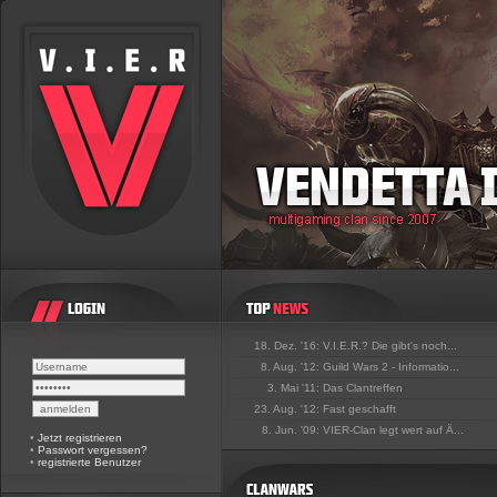
18. Dez. '16:
V.I.E.R.? Die gibt's noch...
8. Aug. '12:
Guild Wars 2 - Informatio...
3. Mai '11:
Das Clantreffen
23. Aug. '12:
Fast geschafft
8. Jun. '09:
VIER-Clan legt wert auf Ä...
•
Jetzt registrieren
•
Passwort vergessen?
•
registrierte Benutzer