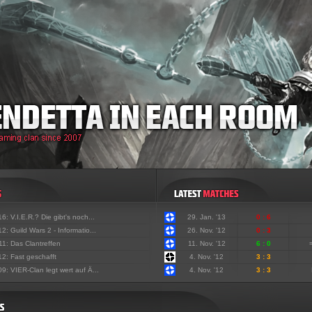
'16:
V.I.E.R.? Die gibt's noch...
29. Jan. '13
0 : 6
'12:
Guild Wars 2 - Informatio...
26. Nov. '12
0 : 3
'11:
Das Clantreffen
11. Nov. '12
6 : 0
'12:
Fast geschafft
4. Nov. '12
3 : 3
'09:
VIER-Clan legt wert auf Ä...
4. Nov. '12
3 : 3