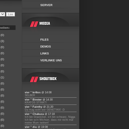
SERVER
heiten:
(0)
FILES
(3)
DEMOS
(0)
(0)
LINKS
(0)
VERLINKE UNS
(0)
(0)
(1)
(0)
(0)
vier ° kr4tos
@ 14:08
(0)
SELBER
vier ° Biester
@ 14:30
(0)
KRATOS STINKT!
vier ° Fainthy
@ 21:20
(0)
Da mag wohl wer GENETIKK! :D
(0)
vier ° Chakuza
@ 17:18
Ich bin Grasticker, ich bin schwarz, Nigga
(0)
Ich bin so'n Wichser, dass mir nicht mal
meine Mum twittert!
(0)
vier ° diu
@ 19:08