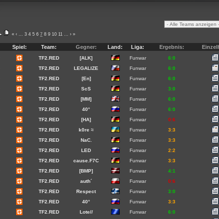
«
‹
...
3
4
5
6
7
8
9
10
11
...
›
»
Spiel:
Team:
Gegner:
Land:
Liga:
Ergebnis:
Einzel
9
TF2.RED
[ALK]
Funwar
6:0
9
TF2.RED
LEGALIZE
Funwar
6:0
9
TF2.RED
[En]
Funwar
6:0
9
TF2.RED
ScS
Funwar
3:0
9
TF2.RED
[MM]
Funwar
6:0
9
TF2.RED
40°
Funwar
6:0
9
TF2.RED
[HA]
Funwar
0:6
9
TF2.RED
k0re ≈
Funwar
3:3
9
TF2.RED
NaC.
Funwar
3:3
9
TF2.RED
LED
Funwar
2:2
9
TF2.RED
cause.F7C
Funwar
3:3
9
TF2.RED
[BMP]
Funwar
4:1
9
TF2.RED
auth´
Funwar
0:6
9
TF2.RED
Respect
Funwar
3:0
9
TF2.RED
40°
Funwar
3:3
9
TF2.RED
Lote//
Funwar
6:0