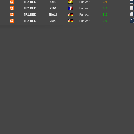
9
TF2.RED
SøS
Funwar
3:3
9
TF2.RED
.:PBP:.
Funwar
6:0
9
TF2.RED
[BoL]
Funwar
6:0
9
TF2.RED
vMc
Funwar
6:0