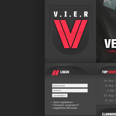
18. Dez. 
8. Aug. 
3. Mai 
23. Aug. 
8. Jun. 
•
Jetzt registrieren
•
Passwort vergessen?
•
registrierte Benutzer