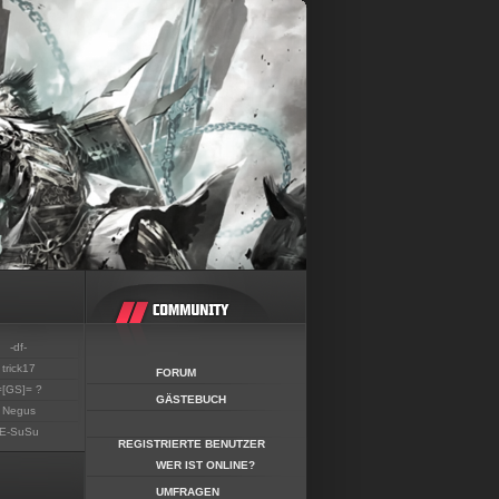
-df-
trick17
FORUM
=[GS]= ?
GÄSTEBUCH
Negus
E-SuSu
REGISTRIERTE BENUTZER
WER IST ONLINE?
UMFRAGEN