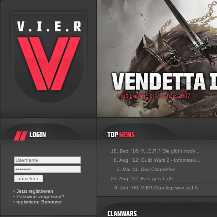
18. Dez. '16:
V.I.E.R.? Die gibt's noch...
8. Aug. '12:
Guild Wars 2 - Informatio...
3. Mai '11:
Das Clantreffen
23. Aug. '12:
Fast geschafft
8. Jun. '09:
VIER-Clan legt wert auf Ä...
•
Jetzt registrieren
•
Passwort vergessen?
•
registrierte Benutzer