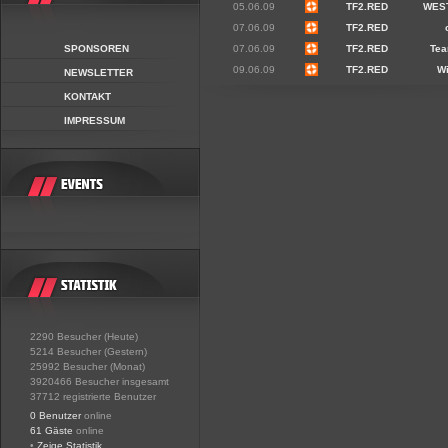
05.06.09
TF2.RED
WES
07.06.09
TF2.RED
SPONSOREN
07.06.09
TF2.RED
Tea
09.06.09
TF2.RED
Wi
NEWSLETTER
KONTAKT
IMPRESSUM
2290 Besucher (Heute)
5214 Besucher (Gestern)
25992 Besucher (Monat)
3920466 Besucher insgesamt
37712 registrierte Benutzer
0 Benutzer
online
61 Gäste
online
•
Zeige Statistik