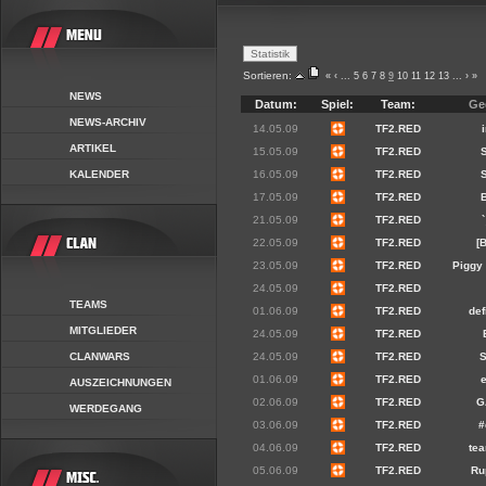
Sortieren:
«
‹
...
5
6
7
8
9
10
11
12
13
...
›
»
NEWS
Datum:
Spiel:
Team:
Ge
NEWS-ARCHIV
14.05.09
TF2.RED
ARTIKEL
15.05.09
TF2.RED
KALENDER
16.05.09
TF2.RED
17.05.09
TF2.RED
21.05.09
TF2.RED
22.05.09
TF2.RED
[
23.05.09
TF2.RED
Piggy
24.05.09
TF2.RED
TEAMS
01.06.09
TF2.RED
de
MITGLIEDER
24.05.09
TF2.RED
CLANWARS
24.05.09
TF2.RED
01.06.09
TF2.RED
AUSZEICHNUNGEN
02.06.09
TF2.RED
G
WERDEGANG
03.06.09
TF2.RED
#
04.06.09
TF2.RED
te
05.06.09
TF2.RED
Ru