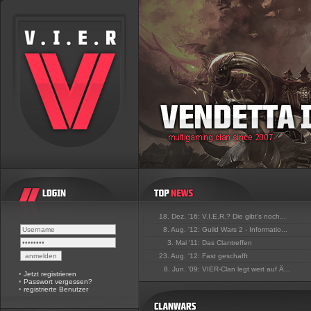
18. Dez. '16:
V.I.E.R.? Die gibt's noch...
8. Aug. '12:
Guild Wars 2 - Informatio...
3. Mai '11:
Das Clantreffen
23. Aug. '12:
Fast geschafft
8. Jun. '09:
VIER-Clan legt wert auf Ä...
•
Jetzt registrieren
•
Passwort vergessen?
•
registrierte Benutzer