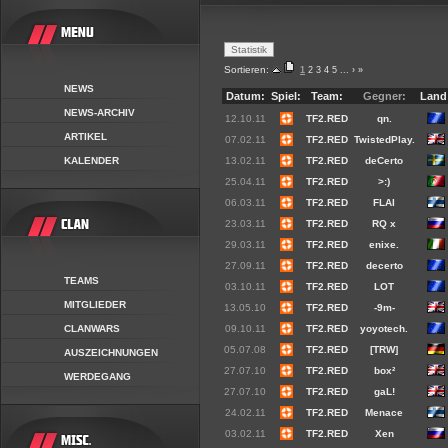
Sortieren:
1
2
3
4
5
...
›
»
NEWS
Datum:
Spiel:
Team:
Gegner:
Land
NEWS-ARCHIV
12.10.11
TF2.RED
qn.
ARTIKEL
07.02.11
TF2.RED
TwistedPlay.
KALENDER
13.02.11
TF2.RED
deCerto
25.04.11
TF2.RED
>:)
06.03.11
TF2.RED
FLAI
23.03.11
TF2.RED
RQ x
29.03.11
TF2.RED
enixe.
27.09.11
TF2.RED
decerto
TEAMS
03.10.11
TF2.RED
LOT
MITGLIEDER
13.05.10
TF2.RED
-9m-
CLANWARS
09.10.11
TF2.RED
yoyotech.
05.07.08
TF2.RED
[TRW]
AUSZEICHNUNGEN
27.07.10
TF2.RED
box²
WERDEGANG
27.07.10
TF2.RED
gaL!
24.02.11
TF2.RED
Menace
03.02.11
TF2.RED
Xen