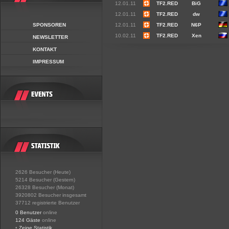
12.01.11
TF2.RED
BiG
12.01.11
TF2.RED
dw
SPONSOREN
12.01.11
TF2.RED
N6P
10.02.11
TF2.RED
Xen
NEWSLETTER
KONTAKT
IMPRESSUM
2626 Besucher (Heute)
5214 Besucher (Gestern)
26328 Besucher (Monat)
3920802 Besucher insgesamt
37712 registrierte Benutzer
0 Benutzer
online
124 Gäste
online
•
Zeige Statistik