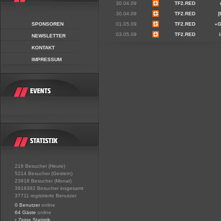
30.04.09
TF2.RED
30.04.09
TF2.RED
[
SPONSOREN
01.05.09
TF2.RED
«
03.05.09
TF2.RED
NEWSLETTER
KONTAKT
IMPRESSUM
216 Besucher (Heute)
5214 Besucher (Gestern)
23918 Besucher (Monat)
3918392 Besucher insgesamt
37711 registrierte Benutzer
0 Benutzer
online
64 Gäste
online
•
Zeige Statistik