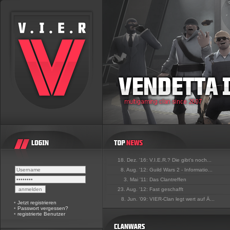
18. Dez. '16:
V.I.E.R.? Die gibt's noch...
8. Aug. '12:
Guild Wars 2 - Informatio...
3. Mai '11:
Das Clantreffen
23. Aug. '12:
Fast geschafft
8. Jun. '09:
VIER-Clan legt wert auf Ä...
•
Jetzt registrieren
•
Passwort vergessen?
•
registrierte Benutzer