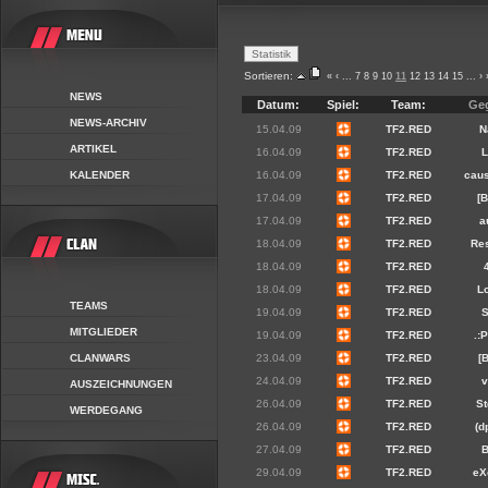
Sortieren:
«
‹
...
7
8
9
10
11
12
13
14
15
...
›
NEWS
Datum:
Spiel:
Team:
Ge
NEWS-ARCHIV
15.04.09
TF2.RED
N
ARTIKEL
16.04.09
TF2.RED
KALENDER
16.04.09
TF2.RED
cau
17.04.09
TF2.RED
[
17.04.09
TF2.RED
a
18.04.09
TF2.RED
Re
18.04.09
TF2.RED
18.04.09
TF2.RED
Lo
TEAMS
19.04.09
TF2.RED
MITGLIEDER
19.04.09
TF2.RED
.:
CLANWARS
23.04.09
TF2.RED
[
24.04.09
TF2.RED
AUSZEICHNUNGEN
26.04.09
TF2.RED
S
WERDEGANG
26.04.09
TF2.RED
(d
27.04.09
TF2.RED
29.04.09
TF2.RED
eX