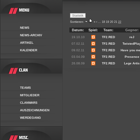
Sortieren:
«
‹
...
18
19
20
21
22
NEWS
Datum:
Spiel:
Team:
Gegner:
NEWS-ARCHIV
19.10.10
TF2.RED
reJ
ARTIKEL
07.02.11
TF2.RED
TwistedPlay
KALENDER
09.02.11
TF2.RED
Have you me
03.04.09
TF2.RED
Presence
26.08.09
TF2.RED
Lege Artis
TEAMS
MITGLIEDER
CLANWARS
AUSZEICHNUNGEN
WERDEGANG