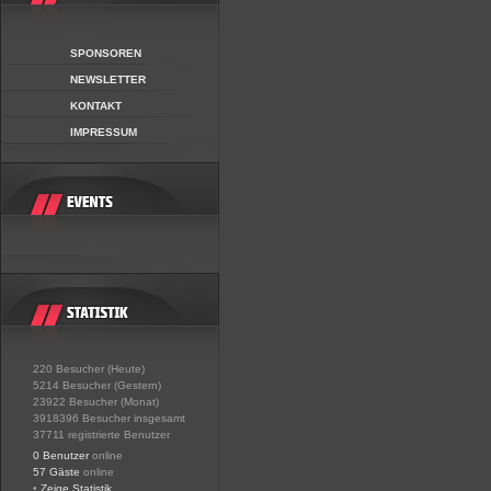
SPONSOREN
NEWSLETTER
KONTAKT
IMPRESSUM
220 Besucher (Heute)
5214 Besucher (Gestern)
23922 Besucher (Monat)
3918396 Besucher insgesamt
37711 registrierte Benutzer
0 Benutzer
online
57 Gäste
online
•
Zeige Statistik