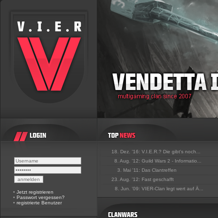
18. Dez. '16:
V.I.E.R.? Die gibt's noch...
8. Aug. '12:
Guild Wars 2 - Informatio...
3. Mai '11:
Das Clantreffen
23. Aug. '12:
Fast geschafft
8. Jun. '09:
VIER-Clan legt wert auf Ä...
•
Jetzt registrieren
•
Passwort vergessen?
•
registrierte Benutzer