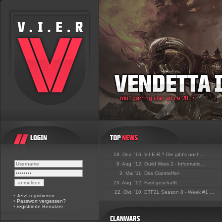
18. Dez. '16:
V.I.E.R.? Die gibt's noch...
8. Aug. '12:
Guild Wars 2 - Informatio...
3. Mai '11:
Das Clantreffen
23. Aug. '12:
Fast geschafft
22. Okt. '10:
ETF2L Season 8 - Week #1 ...
•
Jetzt registrieren
•
Passwort vergessen?
•
registrierte Benutzer