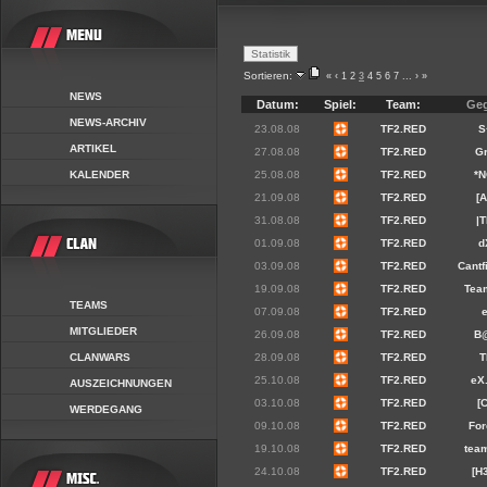
Sortieren:
«
‹
1
2
3
4
5
6
7
...
›
»
NEWS
Datum:
Spiel:
Team:
Geg
NEWS-ARCHIV
23.08.08
TF2.RED
S
ARTIKEL
27.08.08
TF2.RED
Gr
KALENDER
25.08.08
TF2.RED
*N
21.09.08
TF2.RED
[
31.08.08
TF2.RED
|
01.09.08
TF2.RED
d
03.09.08
TF2.RED
Cantf
19.09.08
TF2.RED
Tea
TEAMS
07.09.08
TF2.RED
MITGLIEDER
26.09.08
TF2.RED
B@
CLANWARS
28.09.08
TF2.RED
T
25.10.08
TF2.RED
eX
AUSZEICHNUNGEN
03.10.08
TF2.RED
[
WERDEGANG
09.10.08
TF2.RED
For
19.10.08
TF2.RED
tea
24.10.08
TF2.RED
[H