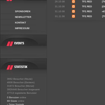
26.10.08
TF2.RED
[T
31.10.08
TF2.RED
[G
SPONSOREN
31.10.08
TF2.RED
nE
01.11.08
TF2.RED
[
NEWSLETTER
KONTAKT
IMPRESSUM
3662 Besucher (Heute)
4608 Besucher (Gestern)
31972 Besucher (Monat)
3926446 Besucher insgesamt
37713 registrierte Benutzer
0 Benutzer
online
88 Gäste
online
•
Zeige Statistik