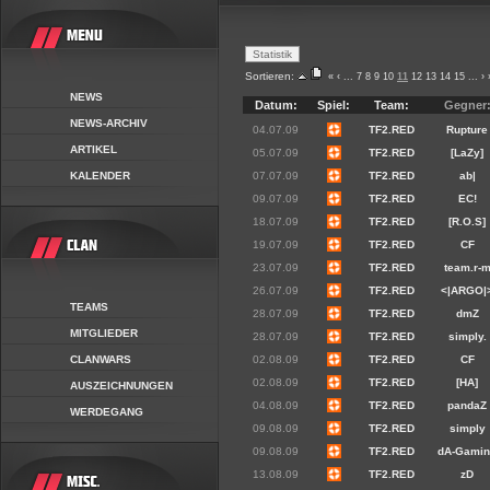
Sortieren:
«
‹
...
7
8
9
10
11
12
13
14
15
...
›
NEWS
Datum:
Spiel:
Team:
Gegner
NEWS-ARCHIV
04.07.09
TF2.RED
Rupture
ARTIKEL
05.07.09
TF2.RED
[LaZy]
KALENDER
07.07.09
TF2.RED
ab|
09.07.09
TF2.RED
EC!
18.07.09
TF2.RED
[R.O.S]
19.07.09
TF2.RED
CF
23.07.09
TF2.RED
team.r-
26.07.09
TF2.RED
<|ARGO|
TEAMS
28.07.09
TF2.RED
dmZ
MITGLIEDER
28.07.09
TF2.RED
simply.
CLANWARS
02.08.09
TF2.RED
CF
02.08.09
TF2.RED
[HA]
AUSZEICHNUNGEN
04.08.09
TF2.RED
pandaZ
WERDEGANG
09.08.09
TF2.RED
simply
09.08.09
TF2.RED
dA-Gami
13.08.09
TF2.RED
zD