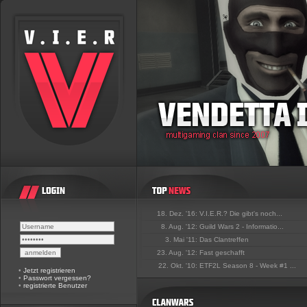
18. Dez. '16:
V.I.E.R.? Die gibt's noch...
8. Aug. '12:
Guild Wars 2 - Informatio...
3. Mai '11:
Das Clantreffen
23. Aug. '12:
Fast geschafft
22. Okt. '10:
ETF2L Season 8 - Week #1 ...
•
Jetzt registrieren
•
Passwort vergessen?
•
registrierte Benutzer