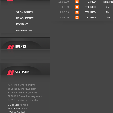
16.08.09
TF2.RED
team.RN
16.08.09
TF2.RED
#a
SPONSOREN
17.08.09
TF2.RED
TM
17.08.09
TF2.RED
1by
NEWSLETTER
KONTAKT
IMPRESSUM
3337 Besucher (Heute)
4608 Besucher (Gestern)
31647 Besucher (Monat)
3926121 Besucher insgesamt
37713 registrierte Benutzer
0 Benutzer
online
161 Gäste
online
•
Zeige Statistik