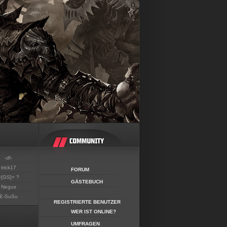
-df-
trick17
FORUM
=[GS]= ?
GÄSTEBUCH
Negus
E-SuSu
REGISTRIERTE BENUTZER
WER IST ONLINE?
UMFRAGEN