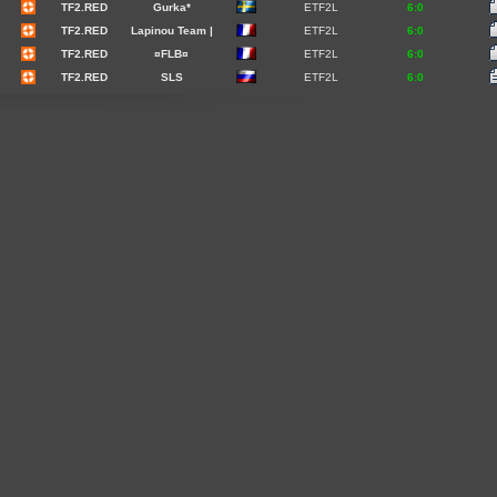
TF2.RED
Gurka*
ETF2L
6:0
TF2.RED
Lapinou Team |
ETF2L
6:0
TF2.RED
¤FLB¤
ETF2L
6:0
TF2.RED
SLS
ETF2L
6:0