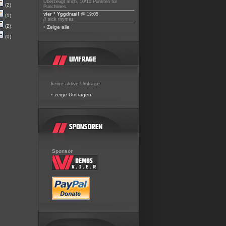
Überzeugt mich, 10/10 Punkten für
(2)
Punchlines.
vier ° Yggdrasil
@ 19:05
(1)
// sick rhymes
(2)
•
Zeige alle
(0)
keine aktive Umfrage
•
zeige Umfragen
Sponsor