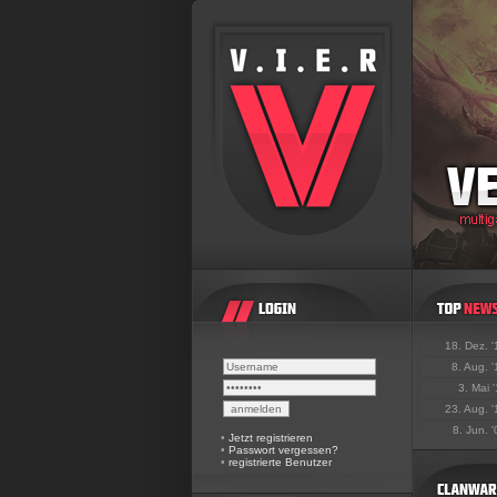
18. Dez. 
8. Aug. 
3. Mai 
23. Aug. 
8. Jun. 
•
Jetzt registrieren
•
Passwort vergessen?
•
registrierte Benutzer