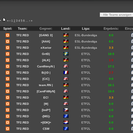
«
‹
1
2
3
4
5
6
...
›
»
Spiel:
Team:
Gegner:
Land:
Liga:
Ergebnis:
Einze
TF2.RED
[GANG 3]
ESL-Bundesliga
6:0
TF2.RED
[AAA]
ESL-Bundesliga
6:0
TF2.RED
eXorior
ESL-Bundesliga
3:3
TF2.RED
Grtf2|
ETF2L
18:5
TF2.RED
[ALK]
ETF2L
1:5
TF2.RED
CantfitmyN |
ETF2L
17:1
TF2.RED
B@D |
ETF2L
2:7
TF2.RED
[CiC]
ETF2L
9:0
TF2.RED
team.RN |
ETF2L
16:1
TF2.RED
[CantFitMyN]
ETF2L
16:0
TF2.RED
EC!
ETF2L
3:3
TF2.RED
[Φ]
ETF2L
6:0
TF2.RED
[ImP²]
ETF2L
6:0
TF2.RED
-[MG]-
ETF2L
6:0
TF2.RED
=[IDK]=
ETF2L
6:0
TF2.RED
C$W
ETF2L
6:0