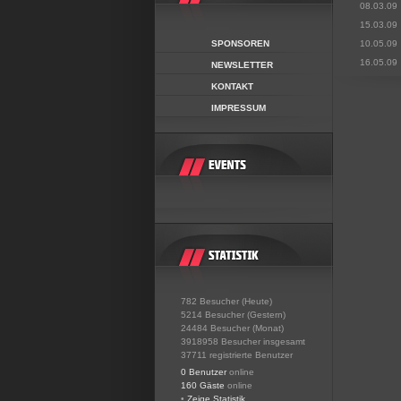
08.03.09
15.03.09
SPONSOREN
10.05.09
16.05.09
NEWSLETTER
KONTAKT
IMPRESSUM
782 Besucher (Heute)
5214 Besucher (Gestern)
24484 Besucher (Monat)
3918958 Besucher insgesamt
37711 registrierte Benutzer
0 Benutzer
online
160 Gäste
online
•
Zeige Statistik