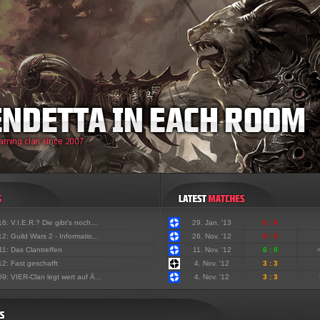
'16:
V.I.E.R.? Die gibt's noch...
29. Jan. '13
0 : 6
'12:
Guild Wars 2 - Informatio...
26. Nov. '12
0 : 3
'11:
Das Clantreffen
11. Nov. '12
6 : 0
'12:
Fast geschafft
4. Nov. '12
3 : 3
'09:
VIER-Clan legt wert auf Ä...
4. Nov. '12
3 : 3