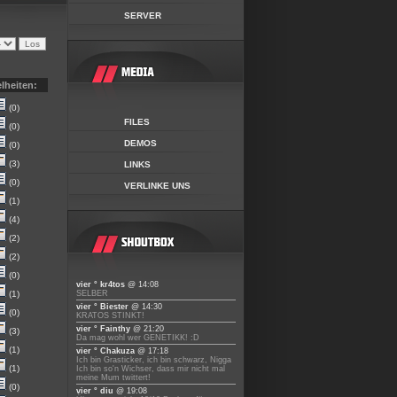
SERVER
lheiten:
(0)
FILES
(0)
DEMOS
(0)
(3)
LINKS
(0)
VERLINKE UNS
(1)
(4)
(2)
(2)
(0)
vier ° kr4tos
@ 14:08
(1)
SELBER
vier ° Biester
@ 14:30
(0)
KRATOS STINKT!
vier ° Fainthy
@ 21:20
(3)
Da mag wohl wer GENETIKK! :D
(1)
vier ° Chakuza
@ 17:18
Ich bin Grasticker, ich bin schwarz, Nigga
(1)
Ich bin so'n Wichser, dass mir nicht mal
meine Mum twittert!
(0)
vier ° diu
@ 19:08