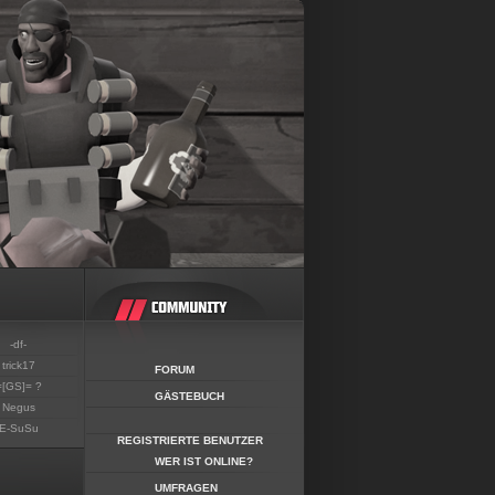
-df-
trick17
FORUM
=[GS]= ?
GÄSTEBUCH
Negus
E-SuSu
REGISTRIERTE BENUTZER
WER IST ONLINE?
UMFRAGEN