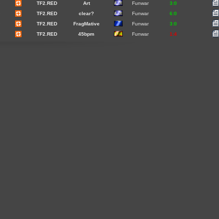
9
TF2.RED
Art
Funwar
3:0
9
TF2.RED
clear?
Funwar
6:0
9
TF2.RED
FragMative
Funwar
3:0
9
TF2.RED
45bpm
Funwar
1:4