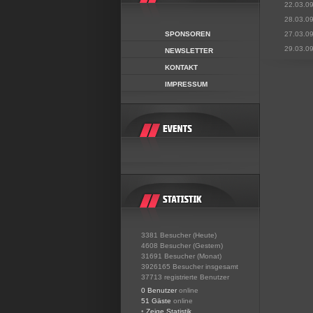
22.03.0
28.03.0
SPONSOREN
27.03.0
29.03.0
NEWSLETTER
KONTAKT
IMPRESSUM
3381 Besucher (Heute)
4608 Besucher (Gestern)
31691 Besucher (Monat)
3926165 Besucher insgesamt
37713 registrierte Benutzer
0 Benutzer
online
51 Gäste
online
•
Zeige Statistik