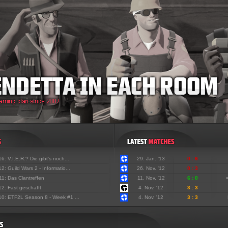
'16:
V.I.E.R.? Die gibt's noch...
29. Jan. '13
0 : 6
'12:
Guild Wars 2 - Informatio...
26. Nov. '12
0 : 3
'11:
Das Clantreffen
11. Nov. '12
6 : 0
'12:
Fast geschafft
4. Nov. '12
3 : 3
'10:
ETF2L Season 8 - Week #1 ...
4. Nov. '12
3 : 3