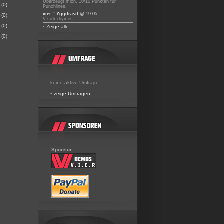
Überzeugt mich, 10/10 Punkten für
(0)
Punchlines.
vier ° Yggdrasil
@ 19:05
(0)
// sick rhymes
(0)
•
Zeige alle
(0)
keine aktive Umfrage
•
zeige Umfragen
Sponsor