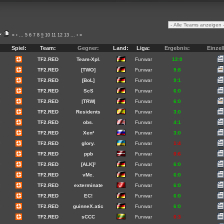
«
‹
...
5
6
7
8
9
10
11
12
13
...
›
»
Spiel:
Team:
Gegner:
Land:
Liga:
Ergebnis:
Einzel
8
TF2.RED
Team-Xpl.
Funwar
12:0
8
TF2.RED
[TWO]
Funwar
9:8
8
TF2.RED
[BoL]
Funwar
9:1
9
TF2.RED
ScS
Funwar
6:0
9
TF2.RED
|TRW|
Funwar
6:0
9
TF2.RED
Residents
Funwar
3:0
9
TF2.RED
obs.
Funwar
4:1
9
TF2.RED
Xen²
Funwar
3:0
9
TF2.RED
glory.
Funwar
1:4
9
TF2.RED
ppb
Funwar
0:6
9
TF2.RED
[ALK]²
Funwar
6:0
9
TF2.RED
vMc.
Funwar
6:0
9
TF2.RED
exterminate
Funwar
6:0
9
TF2.RED
EC!
Funwar
6:0
9
TF2.RED
guinneX.atic
Funwar
6:0
9
TF2.RED
sCCC
Funwar
0:3