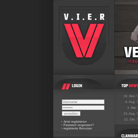
18. Dez. 
8. Aug. 
3. Mai 
23. Aug. 
22. Okt. 
•
Jetzt registrieren
•
Passwort vergessen?
•
registrierte Benutzer