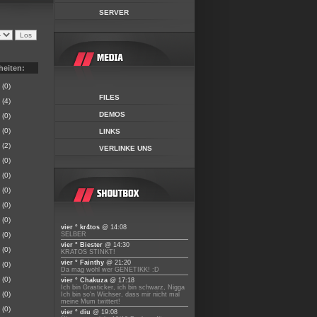
SERVER
heiten:
(0)
FILES
(4)
DEMOS
(0)
(0)
LINKS
(2)
VERLINKE UNS
(0)
(0)
(0)
(0)
(0)
vier ° kr4tos
@ 14:08
(0)
SELBER
vier ° Biester
@ 14:30
(0)
KRATOS STINKT!
vier ° Fainthy
@ 21:20
(0)
Da mag wohl wer GENETIKK! :D
(0)
vier ° Chakuza
@ 17:18
Ich bin Grasticker, ich bin schwarz, Nigga
(0)
Ich bin so'n Wichser, dass mir nicht mal
meine Mum twittert!
(0)
vier ° diu
@ 19:08