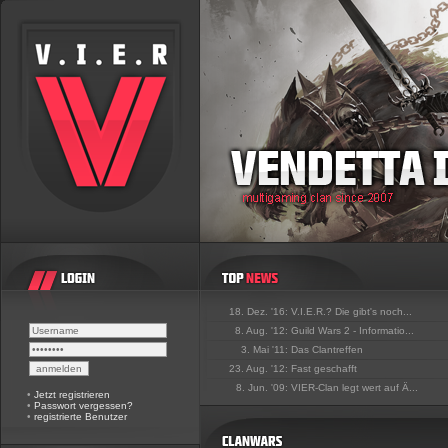
18. Dez. '16:
V.I.E.R.? Die gibt's noch...
8. Aug. '12:
Guild Wars 2 - Informatio...
3. Mai '11:
Das Clantreffen
23. Aug. '12:
Fast geschafft
8. Jun. '09:
VIER-Clan legt wert auf Ä...
•
Jetzt registrieren
•
Passwort vergessen?
•
registrierte Benutzer