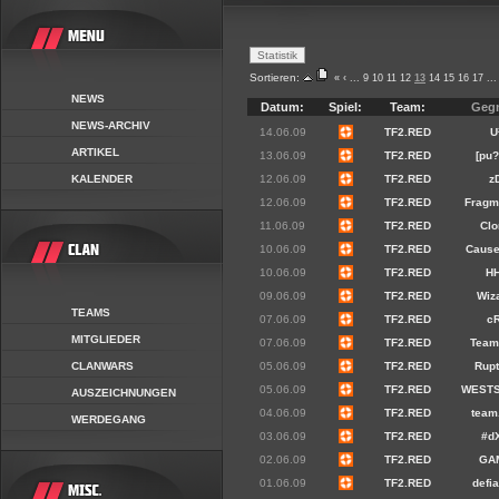
Sortieren:
«
‹
...
9
10
11
12
13
14
15
16
17
...
NEWS
Datum:
Spiel:
Team:
Geg
NEWS-ARCHIV
14.06.09
TF2.RED
U
ARTIKEL
13.06.09
TF2.RED
[pu?
KALENDER
12.06.09
TF2.RED
z
12.06.09
TF2.RED
Fragm
11.06.09
TF2.RED
Clo
10.06.09
TF2.RED
Cause
10.06.09
TF2.RED
HH
09.06.09
TF2.RED
Wiz
TEAMS
07.06.09
TF2.RED
cR
MITGLIEDER
07.06.09
TF2.RED
Team
CLANWARS
05.06.09
TF2.RED
Rupt
05.06.09
TF2.RED
WEST
AUSZEICHNUNGEN
04.06.09
TF2.RED
team
WERDEGANG
03.06.09
TF2.RED
#d
02.06.09
TF2.RED
GA
01.06.09
TF2.RED
defi