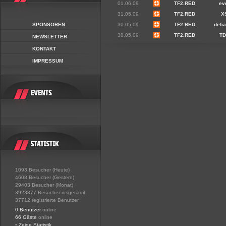
01.06.09
TF2.RED
ev
31.05.09
TF2.RED
X
SPONSOREN
30.05.09
TF2.RED
defi
30.05.09
TF2.RED
T
NEWSLETTER
KONTAKT
IMPRESSUM
1093 Besucher (Heute)
4608 Besucher (Gestern)
29403 Besucher (Monat)
3923877 Besucher insgesamt
37712 registrierte Benutzer
0 Benutzer
online
66 Gäste
online
•
Zeige Statistik