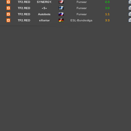
TF2.RED
SYNERGY.
Funwar
6:0
TF2.RED
«$»
Funwar
3:0
TF2.RED
Autobots
Funwar
1:1
TF2.RED
eXorior
ESL-Bundesliga
3:3