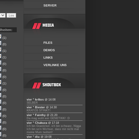
SERVER
lheiten:
(1)
FILES
(0)
DEMOS
(1)
(1)
LINKS
(0)
VERLINKE UNS
(0)
(0)
(1)
(0)
(0)
vier ° kr4tos
@ 14:08
(0)
SELBER
vier ° Biester
@ 14:30
(0)
KRATOS STINKT!
vier ° Fainthy
@ 21:20
(0)
Da mag wohl wer GENETIKK! :D
(0)
vier ° Chakuza
@ 17:18
Ich bin Grasticker, ich bin schwarz, Nigga
(0)
Ich bin so'n Wichser, dass mir nicht mal
meine Mum twittert!
(0)
vier ° diu
@ 19:08