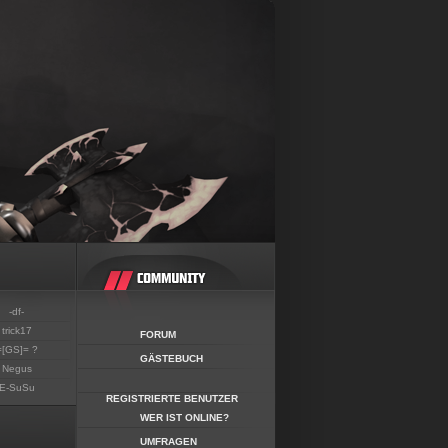
-df-
trick17
FORUM
=[GS]= ?
GÄSTEBUCH
Negus
E-SuSu
REGISTRIERTE BENUTZER
WER IST ONLINE?
UMFRAGEN