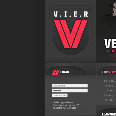
18. Dez. 
8. Aug. 
3. Mai 
23. Aug. 
22. Okt. 
•
Jetzt registrieren
•
Passwort vergessen?
•
registrierte Benutzer