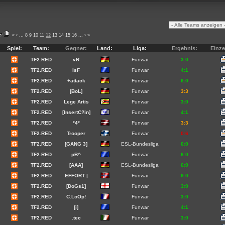
«
‹
...
8
9
10
11
12
13
14
15
16
...
›
»
Spiel:
Team:
Gegner:
Land:
Liga:
Ergebnis:
Einze
TF2.RED
vR
Funwar
3:0
TF2.RED
IsF
Funwar
4:1
TF2.RED
+attack
Funwar
6:0
TF2.RED
[BoL]
Funwar
3:3
TF2.RED
Lege Artis
Funwar
3:0
TF2.RED
[InsertC?in]
Funwar
4:1
TF2.RED
*4*
Funwar
3:3
TF2.RED
Trooper
Funwar
0:6
TF2.RED
[GANG 3]
ESL-Bundesliga
6:0
TF2.RED
pB^
Funwar
6:0
TF2.RED
[AAA]
ESL-Bundesliga
6:0
TF2.RED
EFFORT |
Funwar
6:0
TF2.RED
[DoGs1]
Funwar
3:0
TF2.RED
C.LoOp!
Funwar
3:0
TF2.RED
[i]
Funwar
4:1
TF2.RED
.tec
Funwar
3:0