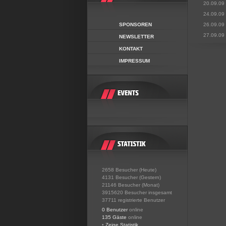
20.09.09
24.09.09
SPONSOREN
26.09.09
27.09.09
NEWSLETTER
KONTAKT
IMPRESSUM
2658 Besucher (Heute)
4131 Besucher (Gestern)
21146 Besucher (Monat)
3915620 Besucher insgesamt
37711 registrierte Benutzer
0 Benutzer
online
135 Gäste
online
•
Zeige Statistik