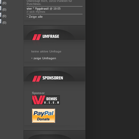
Überzeugt mich, 10/10 Punkten für
(0)
Punchlines.
vier ° Yggdrasil
@ 19:05
(0)
// sick rhymes
(0)
•
Zeige alle
(0)
keine aktive Umfrage
•
zeige Umfragen
Sponsor